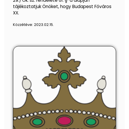
29.) Ök. sz. rendelete 61. §-a alapján
tájékoztatjuk Önöket, hogy Budapest Főváros
XX.
Közzétéve:
2023.02.15.