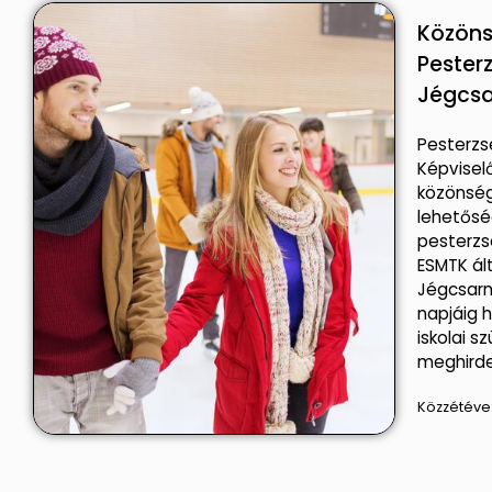
Közöns
Pester
Jégcs
Pesterz
Képvisel
közönség
lehetősé
pesterzs
ESMTK ál
Jégcsarno
napjáig 
iskolai s
meghird
Közzétéve