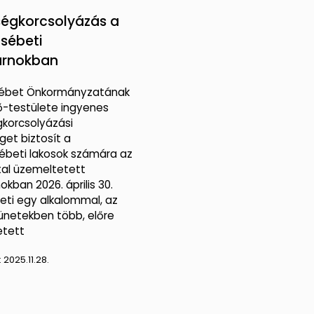
égkorcsolyázás a
zsébeti
arnokban
sébet Önkormányzatának
ő-testülete ingyenes
korcsolyázási
get biztosít a
ébeti lakosok számára az
tal üzemeltetett
kban 2026. április 30.
heti egy alkalommal, az
zünetekben több, előre
etett
:
2025.11.28.