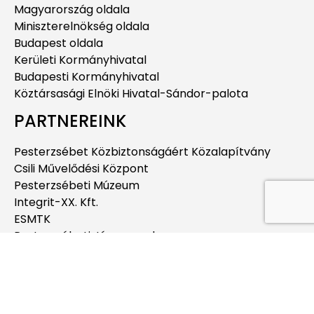
Magyarország oldala
Miniszterelnökség oldala
Budapest oldala
Kerületi Kormányhivatal
Budapesti Kormányhivatal
Köztársasági Elnöki Hivatal-Sándor-palota
PARTNEREINK
Pesterzsébet Közbiztonságáért Közalapítvány
Csili Művelődési Központ
Pesterzsébeti Múzeum
Integrit-XX. Kft.
ESMTK
Pesterzsébeti Jégcsarnok
Pesterzsébeti Uszoda
Budapesti Jahn Ferenc Dél-pesti Kórház és
Rendelőintézet
Pesterzsébeti Kábítószerügyi Egyeztető Fórum