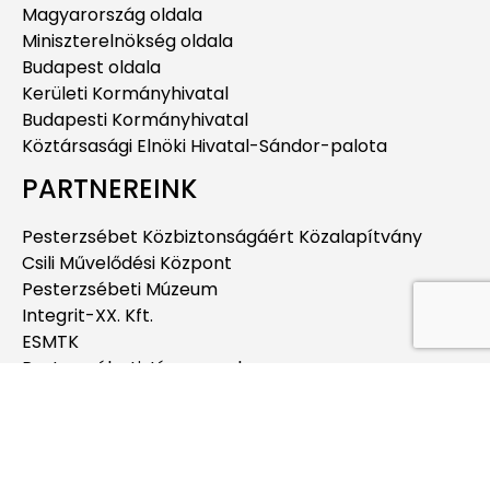
Magyarország oldala
Miniszterelnökség oldala
Budapest oldala
Kerületi Kormányhivatal
Budapesti Kormányhivatal
Köztársasági Elnöki Hivatal-Sándor-palota
PARTNEREINK
Pesterzsébet Közbiztonságáért Közalapítvány
Csili Művelődési Központ
Pesterzsébeti Múzeum
Integrit-XX. Kft.
ESMTK
Pesterzsébeti Jégcsarnok
Pesterzsébeti Uszoda
Budapesti Jahn Ferenc Dél-pesti Kórház és
Rendelőintézet
Pesterzsébeti Kábítószerügyi Egyeztető Fórum