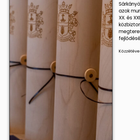
Sárkányö
azok mun
XX. és XX
közbizt
megtere
fejlődés
Közzétéve