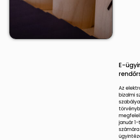
E-ügyi
rendőr
Az elektr
bizalmi 
szabályai
törvényb
megfelel
január 1-
számára 
ügyintéz