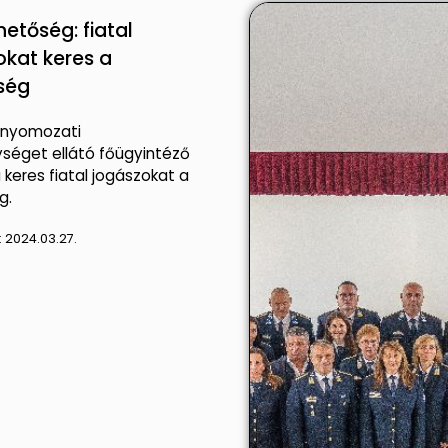
hetőség: fiatal
okat keres a
ség
 nyomozati
séget ellátó főügyintéző
 keres fiatal jogászokat a
g.
:
2024.03.27.