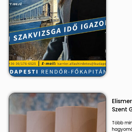
Elisme
Szent 
Több min
hagyomá