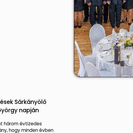
rések Sárkányölő
György napján
t három évtizedes
ny, hogy minden évben