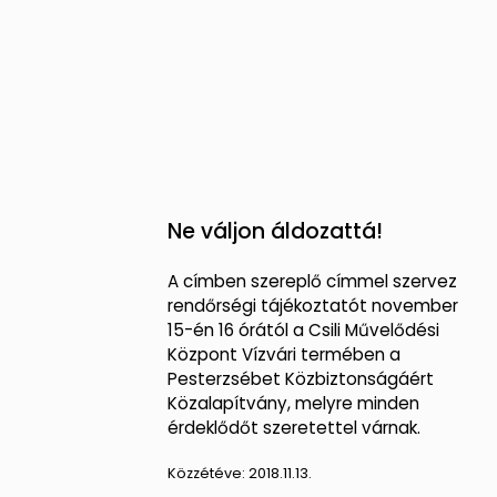
Ne váljon áldozattá!
A címben szereplő címmel szervez
rendőrségi tájékoztatót november
15-én 16 órától a Csili Művelődési
Központ Vízvári termében a
Pesterzsébet Közbiztonságáért
Közalapítvány, melyre minden
érdeklődőt szeretettel várnak.
Közzétéve:
2018.11.13.