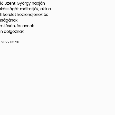
lő Szent György napján
kásságát méltatják, akik a
III. kerület közrendjének és
onságának
mtésén, és annak
én dolgoznak.
:
2022.05.20.