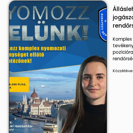
Állásle
jogász
rendőr
Komplex
tevékeny
pozícióra
rendőrsé
Közzétéve