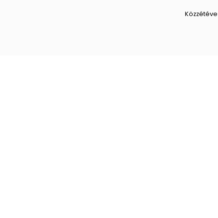
Közzétéve
Hogy g
bizton
Hamarosa
által ann
amikor so
sportolni
következ
számára 
amely
Közzétéve