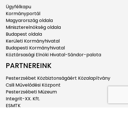
Ügyfélkapu
Kormányportál
Magyarország oldala
Miniszterelnökség oldala
Budapest oldala
Kerületi Kormányhivatal
Budapesti Kormányhivatal
Köztársasági Elnöki Hivatal-Sándor-palota
PARTNEREINK
Pesterzsébet Közbiztonságáért Közalapítvány
Csili Művelődési Központ
Pesterzsébeti Múzeum
Integrit-XX. Kft.
ESMTK
Pesterzsébeti Jégcsarnok
Pesterzsébeti Uszoda
Budapesti Jahn Ferenc Dél-pesti Kórház és