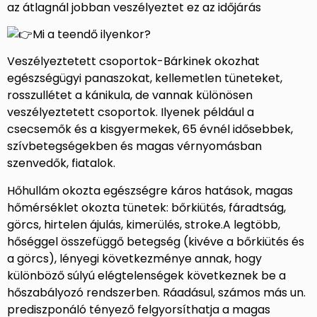
az átlagnál jobban veszélyeztet ez az időjárás
Mi a teendő ilyenkor?
Veszélyeztetett csoportok-Bárkinek okozhat
egészségügyi panaszokat, kellemetlen tüneteket,
rosszullétet a kánikula, de vannak különösen
veszélyeztetett csoportok. Ilyenek például a
csecsemők és a kisgyermekek, 65 évnél idősebbek,
szívbetegségekben és magas vérnyomásban
szenvedők, fiatalok.
Hőhullám okozta egészségre káros hatások, magas
hőmérséklet okozta tünetek: bőrkiütés, fáradtság,
görcs, hirtelen ájulás, kimerülés, stroke.A legtöbb,
hőséggel összefüggő betegség (kivéve a bőrkiütés és
a görcs), lényegi következménye annak, hogy
különböző súlyú elégtelenségek következnek be a
hőszabályozó rendszerben. Ráadásul, számos más un.
prediszponáló tényező felgyorsíthatja a magas