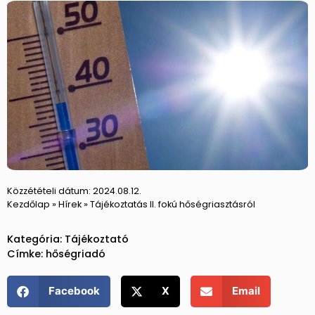
Közzétételi dátum:
2024.08.12.
Kezdőlap
»
Hírek
»
Tájékoztatás II. fokú hőségriasztásról
Kategória:
Tájékoztató
Címke:
hőségriadó
Facebook
X
Email