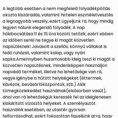
A legtöbb esetben a nem megfelelő folyadékpótlás
okozta kiszáradás, valamint hirtelen eszméletvesztés
a legnagyobb veszély, ezért ügyeljünk rá, hogy mindig
legyen nálunk elegendő folyadék. A nap
hőkibocsátása 11 és 15 óra között tetőzik, ezért ebben
az időben senki ne tegye ki magát közvetlen
napsütésnek! Javasolt a szellős, könnyű vállakat is
fedő ruházat, valamint kalap, vagy nyári
sapka.Amennyiben huzamosabb ideig teszi ki magát a
közvetlen napsütésnek, mindenképpen használjon
napvédő terméket, illetve ha lehetősége van rá,
vegye igénybe a hűtött helyiségeket (éttermek,
kávézók, bevásárlóközpontok, stb.) Akik
tömegközlekedést használnak(elsősorban vasút),
ahol van rá lehetőségük keressék fel az ideiglenesen
kialakított vízosztó helyeket. A személyautót
használók esetében, az utastér gyorsan
felforrósodhat, ezért fokozottan figyeljünk arra, hogy