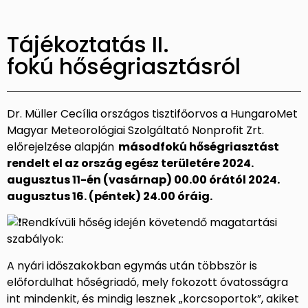
Tájékoztatás II.
fokú hőségriasztásról
Dr. Müller Cecília országos tisztifőorvos a HungaroMet
Magyar Meteorológiai Szolgáltató Nonprofit Zrt.
előrejelzése alapján
másodfokú hőségriasztást
rendelt el az ország egész területére
2024.
augusztus 11-én (vasárnap) 00.00 órától 2024.
augusztus 16. (péntek) 24.00 óráig.
Rendkívüli hőség idején követendő magatartási
szabályok:
A nyári időszakokban egymás után többször is
előfordulhat hőségriadó, mely fokozott óvatosságra
int mindenkit, és mindig lesznek „korcsoportok”, akiket