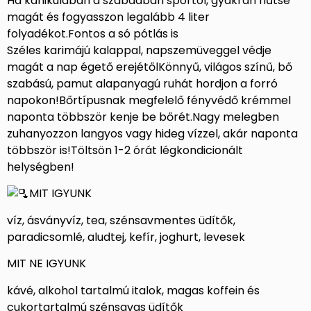
Ha kánikulában a szabadban sportol, gyakran hűtse
magát és fogyasszon legalább 4 liter
folyadékot.Fontos a só pótlás is
Széles karimájú kalappal, napszemüveggel védje
magát a nap égető erejétőlKönnyű, világos színű, bő
szabású, pamut alapanyagú ruhát hordjon a forró
napokon!Bőrtípusnak megfelelő fényvédő krémmel
naponta többször kenje be bőrét.Nagy melegben
zuhanyozzon langyos vagy hideg vízzel, akár naponta
többször is!Töltsön 1-2 órát légkondicionált
helységben!
MIT IGYUNK
víz, ásványvíz, tea, szénsavmentes üdítők,
paradicsomlé, aludtej, kefír, joghurt, levesek
MIT NE IGYUNK
kávé, alkohol tartalmú italok, magas koffein és
cukortartalmú szénsavas üdítők