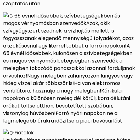
szoptatás után
65 évnél idősebbek, szívbetegségekben és
magas vérnyomásban szenvedőkAzok, akik
szívgyógyszert szednek, a vízhajtás mellett is
fogyasszanak elegendő mennyiségű folyadékot, azaz
a szokásosnál egy literrel többet a forró napokon!A
65 évnél idősebbek, különösen a szívbetegségekben
és magas vérnyomás betegségben szenvedők a
melegben fokozódó panaszaikkal azonnal forduljanak
orvoshoz!Nagy melegben zuhanyozzon langyos vagy
hideg vízzel akár többször is!Ha van elektromos
ventilátora, használja a nagy melegben!Kánikulai
napokon a különösen meleg dél körüli, kora délutáni
órákat töltse otthon, besötétített szobában,
viszonylag hűvösben!Forró nyári napokon ne a
legmelegebb órákra időzítse a piaci bevásárlást
Fiatalok