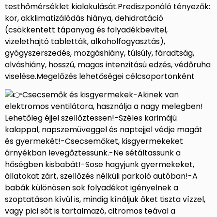
testhőmérséklet kialakulását.Prediszponáló tényezők:
kor, akklimatizálódás hiánya, dehidratáció
(csökkentett tápanyag és folyadékbevitel,
vizelethajtó tabletták, alkoholfogyasztás),
gyógyszerszedés, mozgáshiány, túlsúly, fáradtság,
alváshiány, hosszú, magas intenzitású edzés, védőruha
viselése.Megelőzés lehetőségei célcsoportonként
Csecsemők és kisgyermekek-Akinek van
elektromos ventilátora, használja a nagy melegben!
Lehetőleg éjjel szellőztessen!-Széles karimájú
kalappal, napszemüveggel és naptejjel védje magát
és gyermekét!-Csecsemőket, kisgyermekeket
árnyékban levegőztessünk.-Ne sétáltassunk a
hőségben kisbabát!-Sose hagyjunk gyermekeket,
állatokat zárt, szellőzés nélküli parkoló autóban!-A
babák különösen sok folyadékot igényelnek a
szoptatáson kívül is, mindig kínáljuk őket tiszta vízzel,
vagy pici sót is tartalmazó, citromos teával a