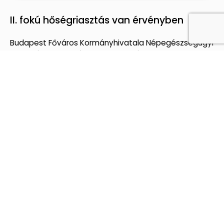
II. fokú hőségriasztás van érvényben
Budapest Főváros Kormányhivatala Népegészségügyi
Főosztálya Dr. Surján Orsolya országos tisztifőorvos
asszony a HungaroMet Magyar Meteorológiai
Szolgáltató Nonprofit Zrt. előrejelzési adatait
figyelembe véve az ország egész területére
vonatkozóan 2025. június
Közzétéve:
2025.07.03.