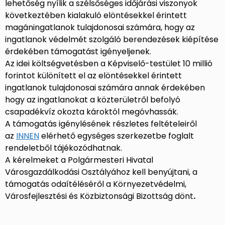
lehetőség nyílik a szélsőséges időjárási viszonyok
következtében kialakuló elöntésekkel érintett
magáningatlanok tulajdonosai számára, hogy az
ingatlanok védelmét szolgáló berendezések kiépítése
érdekében támogatást igényeljenek.
Az idei költségvetésben a Képviselő-testület 10 millió
forintot különített el az elöntésekkel érintett
ingatlanok tulajdonosai számára annak érdekében
hogy az ingatlanokat a közterületről befolyó
csapadékvíz okozta károktól megóvhassák.
A támogatás igénylésének részletes feltételeiről
az
INNEN
elérhető egységes szerkezetbe foglalt
rendeletből tájékozódhatnak.
A kérelmeket a Polgármesteri Hivatal
Városgazdálkodási Osztályához kell benyújtani, a
támogatás odaítéléséről a Környezetvédelmi,
Városfejlesztési és Közbiztonsági Bizottság dönt
.