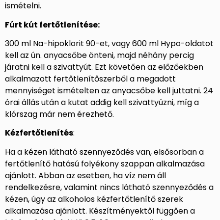
ismételni.
Fúrt kút fertőtlenítése:
300 ml Na-hipoklorit 90-et, vagy 600 ml Hypo-oldatot
kell az ún. anyacsőbe önteni, majd néhány percig
járatni kell a szivattyút. Ezt követően az előzőekben
alkalmazott fertőtlenítőszerből a megadott
mennyiséget ismételten az anyacsőbe kell juttatni. 24
órai állás után a kutat addig kell szivattyúzni, míg a
klórszag már nem érezhető.
Kézfertőtlenítés
:
Ha a kézen látható szennyeződés van, elsősorban a
fertőtlenítő hatású folyékony szappan alkalmazása
ajánlott. Abban az esetben, ha víz nem áll
rendelkezésre, valamint nincs látható szennyeződés a
kézen, úgy az alkoholos kézfertőtlenítő szerek
alkalmazása ajánlott. Készítményektől függően a