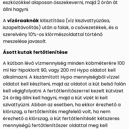
eszközökkel alaposan összekeverni, majd 2 órán át
állni hagyni.
A
vízóraaknák
kitisztítása (víz kiszivattyúzása,
iszapeltávolítás) után a falak, a csővezetékek, és a
szerelvény 10%-os klórmészoldattal történő
meszelése javasolt.
Ásott kutak fertőtlenítése
:
A kútban lévő vízmennyiség minden köbméterére 100
ml Na-hipoklorit 90, vagy 200 ml Hypo oldatot kell
alkalmazni. A kiszámított Hypo mennyiségből vízzel
oldatot kell készíteni, majd az oldatot a kút belső falán
kell végigfolyatni. A fertőtlenítőszerrel kezelt kútvizet
24 óráig állni kell hagyni, majd a kút vizét ki kell
szivattyúzni. Abban az esetben, ha ekkor érezhető a
klórszag, a fertőtlenítés megfelelő volt, ha nem
érezhető a klórszag, a kút fertőtlenítését kétszeres
mennyiségű fertőtlenítőszer oldattal meg kell