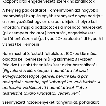
Központ által engedélyezett szerek használhatók.
A helyiség padlózatáról – amennyiben azt nagyobb
mennyiségű iszap és egyéb szennyező anyag borítja –
a szennyeződést egy erre a célra kijelölt helyre kell
kihordani, majd a padozatot és a mosható felületeket
(pl. csempeburkolatot) háztartási, engedélyezett
fertőtlenítőszerrel (pl. hypo 2%-os oldata: 1 dl Hypo 5 l
vízhez) kell lemosni.
Nem mosható, festett falfelületet 10%-os klórmész
oldattal kell bemeszelni (1 kg klórmész 8 l vízben
feloldva). Csak frissen készített oldat használható!
(
Figyelem! A klórmészpor használata fokozott
elővigyázatosságot igényel. Kerülni kell a por
belégzését, szembe, nyálkahártyákra való jutását. A
bőrfelszínt védőkesztyű használatával, illetve
testfelszínt takaró ruházattal védeni kell
!)
Szennyezett főzőedényeket, tányérokat, poharakat,