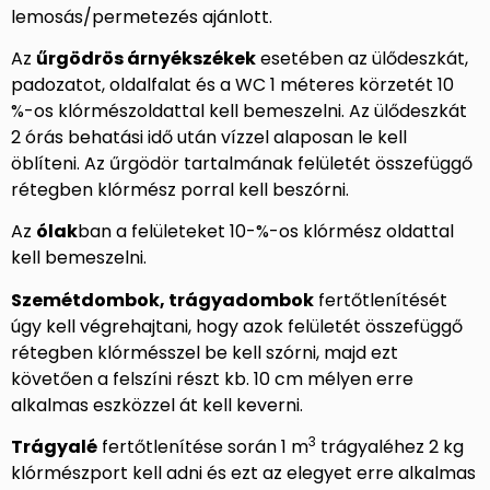
lemosás/permetezés ajánlott.
Az
űrgödrös árnyékszékek
esetében az ülődeszkát,
padozatot, oldalfalat és a WC 1 méteres körzetét 10
%-os klórmészoldattal kell bemeszelni. Az ülődeszkát
2 órás behatási idő után vízzel alaposan le kell
öblíteni. Az űrgödör tartalmának felületét összefüggő
rétegben klórmész porral kell beszórni.
Az
ólak
ban a felületeket 10-%-os klórmész oldattal
kell bemeszelni.
Szemétdombok, trágyadombok
fertőtlenítését
úgy kell végrehajtani, hogy azok felületét összefüggő
rétegben klórmésszel be kell szórni, majd ezt
követően a felszíni részt kb. 10 cm mélyen erre
alkalmas eszközzel át kell keverni.
3
Trágyalé
fertőtlenítése során 1 m
trágyaléhez 2 kg
klórmészport kell adni és ezt az elegyet erre alkalmas