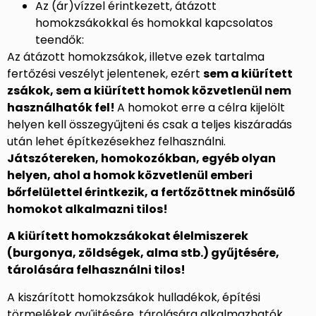
Az (ár)vízzel érintkezett, átázott
homokzsákokkal és homokkal kapcsolatos
teendők:
Az átázott homokzsákok, illetve ezek tartalma
fertőzési veszélyt jelentenek, ezért
sem a kiürített
zsákok, sem a kiürített homok közvetlenül nem
használhatók fel!
A homokot erre a célra kijelölt
helyen kell összegyűjteni és csak a teljes kiszáradás
után lehet építkezésekhez felhasználni.
Játszótereken, homokozókban, egyéb olyan
helyen, ahol a homok közvetlenül emberi
bőrfelülettel érintkezik, a fertőzöttnek minősülő
homokot alkalmazni tilos!
A kiürített homokzsákokat élelmiszerek
(burgonya, zöldségek, alma stb.) gyűjtésére,
tárolására felhasználni tilos!
A kiszárított homokzsákok hulladékok, építési
törmelékek gyűjtésére, tárolására alkalmazhatók.