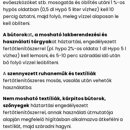
evőeszközöket stb. mosogatás és öblítés utáni 1 %-os
hypós oldatban (0,5 dl Hypó 5 liter vízhez) kell 10
percig áztatni, majd folyó, meleg vízzel alaposan le
kell öblíteni.
A bútorok
at
, a mosható lakberendezési és
használati tárgyak
at háztartási, engedélyezett
fertőtlenítőszerrel (pl. hypo 2%-os oldata: 1 dl Hypo 5 l
vízhez) kell lemosni, és 5-10 perc száradási idő után
bő folyó vízzel leöblíteni.
A
szennyezett ruhaneműk és textíliák
fertőtlenítőszeres mosás, vasalás után vehetők
használatba.
Nem mosható textíliák, kárpitos bútorok,
szőnyegek
háztartási engedélyezett
fertőtlenítőszerrel, annak használati útmutatója
alapján megfelelő hígításban alkalmazva átkefélni a
textíliát, majd száradni hagyni.