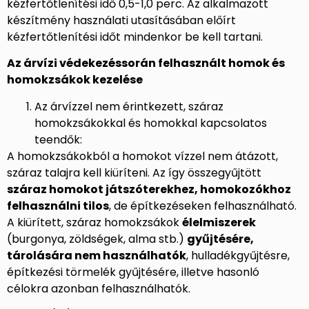
kézfertőtlenítési idő 0,5-1,0 perc. Az alkalmazott
készítmény használati utasításában előírt
kézfertőtlenítési időt mindenkor be kell tartani.
Az árvízi védekezéssorán felhasznált homok és
homokzsákok kezelése
Az árvízzel nem érintkezett, száraz
homokzsákokkal és homokkal kapcsolatos
teendők:
A homokzsákokból a homokot vízzel nem átázott,
száraz talajra kell kiüríteni. Az így összegyűjtött
száraz homokot játszóterekhez, homokozókhoz
felhasználni tilos
, de építkezéseken felhasználható.
A kiürített, száraz homokzsákok
élelmiszerek
(burgonya, zöldségek, alma stb.)
gyűjtésére,
tárolására nem használhatók
, hulladékgyűjtésre,
építkezési törmelék gyűjtésére, illetve hasonló
célokra azonban felhasználhatók.