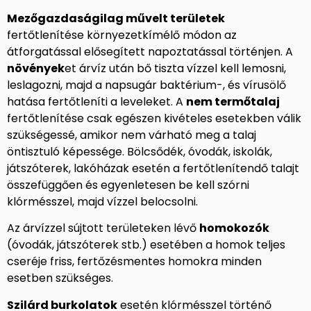
Mezőgazdaságilag művelt területek
fertőtlenítése környezetkímélő módon az
átforgatással elősegített napoztatással történjen. A
növények
et árvíz után bő tiszta vízzel kell lemosni,
leslagozni, majd a napsugár baktérium-, és vírusölő
hatása fertőtleníti a leveleket. A
nem termőtalaj
fertőtlenítése csak egészen kivételes esetekben válik
szükségessé, amikor nem várható meg a talaj
öntisztuló képessége. Bölcsődék, óvodák, iskolák,
játszóterek, lakóházak esetén a fertőtlenítendő talajt
összefüggően és egyenletesen be kell szórni
klórmésszel, majd vízzel belocsolni.
Az árvízzel sújtott területeken lévő
homokozók
(óvodák, játszóterek stb.) esetében a homok teljes
cseréje friss, fertőzésmentes homokra minden
esetben szükséges.
Szilárd burkolatok
esetén klórmésszel történő