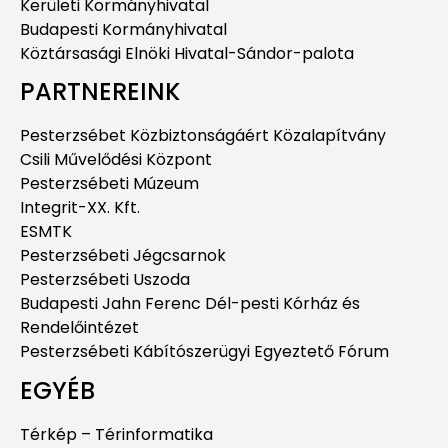
Kerületi Kormányhivatal
Budapesti Kormányhivatal
Köztársasági Elnöki Hivatal-Sándor-palota
PARTNEREINK
Pesterzsébet Közbiztonságáért Közalapítvány
Csili Művelődési Központ
Pesterzsébeti Múzeum
Integrit-XX. Kft.
ESMTK
Pesterzsébeti Jégcsarnok
Pesterzsébeti Uszoda
Budapesti Jahn Ferenc Dél-pesti Kórház és
Rendelőintézet
Pesterzsébeti Kábítószerügyi Egyeztető Fórum
EGYÉB
Térkép – Térinformatika