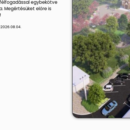
yfélfogadással egybekötve
va. Megértésüket előre is
!
:
2026.08.04.