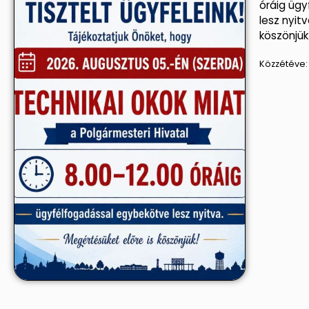
óráig üg
lesz nyit
köszönjük
Közzétéve