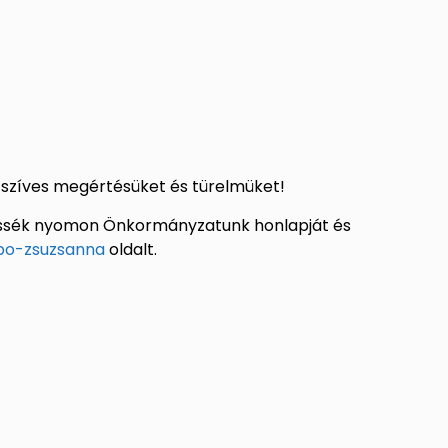
ük szíves megértésüket és türelmüket!
essék nyomon Önkormányzatunk honlapját és
bo-zsuzsanna
oldalt.