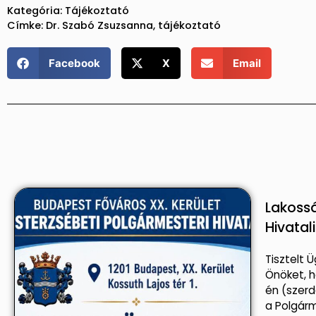
Kategória:
Tájékoztató
Címke:
Dr. Szabó Zsuzsanna
,
tájékoztató
Facebook
X
Email
Lakossá
Hivatal
Tisztelt Ü
Önöket, h
én (szer
a Polgárm