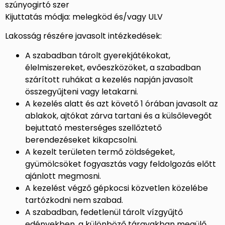
szúnyogirtó szer
Kijuttatás módja: melegköd és/vagy ULV
Lakosság részére javasolt intézkedések:
A szabadban tárolt gyerekjátékokat,
élelmiszereket, evőeszközöket, a szabadban
szárított ruhákat a kezelés napján javasolt
összegyűjteni vagy letakarni.
A kezelés alatt és azt követő 1 órában javasolt az
ablakok, ajtókat zárva tartani és a külsőlevegőt
bejuttató mesterséges szellőztető
berendezéseket kikapcsolni.
A kezelt területen termő zöldségeket,
gyümölcsöket fogyasztás vagy feldolgozás előtt
ajánlott megmosni.
A kezelést végző gépkocsi közvetlen közelébe
tartózkodni nem szabad.
A szabadban, fedetlenül tárolt vízgyűjtő
edényekben, a különböző tárgyakban megülő