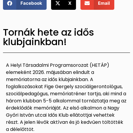
Facebook
X
Email
Tornák hete az idős
klubjainkban!
A Helyi Társadalmi Programsorozat (HETÁP)
elemeként 2026. májusában elindult a
memóriatorna az idős klubjainkban. A
foglalkozásokat Fige Gergely szociálgerontológus,
szociálpedagógus, memóriatréner tartja, aki mind a
három klubban 5-5 alkalommal tornáztatja meg az
érdeklődők memóriáját. Az első alkalmon a Nagy
Győri István utcai Idős Klub ellátottjai vehettek
részt. A jelen lévők aktívan és jó kedvűen töltötték
a délelőttöt.