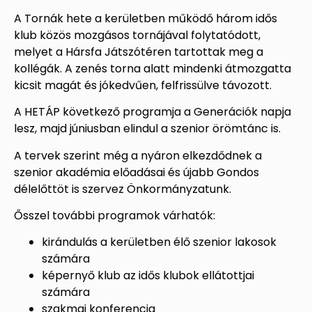
A Tornák hete a kerületben működő három idős
klub közös mozgásos tornájával folytatódott,
melyet a Hársfa Játszótéren tartottak meg a
kollégák. A zenés torna alatt mindenki átmozgatta
kicsit magát és jókedvűen, felfrissülve távozott.
A HETÁP következő programja a Generációk napja
lesz, majd júniusban elindul a szenior örömtánc is.
A tervek szerint még a nyáron elkezdődnek a
szenior akadémia előadásai és újabb Gondos
délelőttöt is szervez Önkormányzatunk.
Ősszel további programok várhatók:
kirándulás a kerületben élő szenior lakosok
számára
képernyő klub az idős klubok ellátottjai
számára
szakmai konferencia