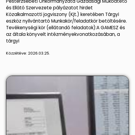
Pesterzsébeti Önkormányzata Gazdasági Működtető
és Ellátó Szervezete pályázatot hirdet
Közalkalmazotti jogviszony (Kjt.) keretében Tárgyi
eszköz nyilvántartó Munkakör/feladatkör betöltésére.
Tevékenységi kör (ellátandó feladatok):A GAMESZ és
az általa könyvelt intézményekvonatkozásában, a
tárgyi
Közzétéve:
2026.03.25.