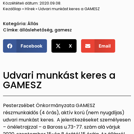
Közzétételi dátum:
2020.09.08.
Kezdőlap
»
Hírek
»
Udvari munkást keres a GAMESZ
Kategória:
Állás
Címke:
álláslehetőség
,
gamesz
Facebook
X
Email
Udvari munkást keres a
GAMESZ
Pesterzsébet Önkormányzata GAMESZ
részmunkaidős (4 órás), aktív korú (nem nyugdíjas)
udvari munkást keres. A jelentkezéseket személyesen
– önéletrajzzal – a Baross u.73-77. szám alá várjuk