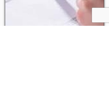
Könyvelőt keres a GAMESZ
Pesterzsébeti Önkormányzata Gazdasági Működtető
és Ellátó Szervezete pályázatot hirdet