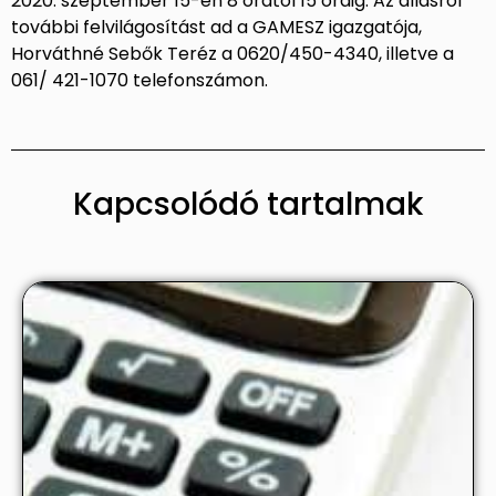
2020. szeptember 15-én 8 órától 15 óráig. Az állásról
további felvilágosítást ad a GAMESZ igazgatója,
Horváthné Sebők Teréz a 0620/450-4340, illetve a
061/ 421-1070 telefonszámon.
Kapcsolódó tartalmak