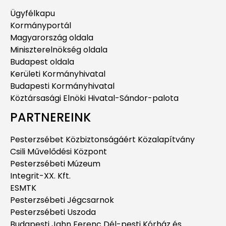
Ügyfélkapu
Kormányportál
Magyarország oldala
Miniszterelnökség oldala
Budapest oldala
Kerületi Kormányhivatal
Budapesti Kormányhivatal
Köztársasági Elnöki Hivatal-Sándor-palota
PARTNEREINK
Pesterzsébet Közbiztonságáért Közalapítvány
Csili Művelődési Központ
Pesterzsébeti Múzeum
Integrit-XX. Kft.
ESMTK
Pesterzsébeti Jégcsarnok
Pesterzsébeti Uszoda
Budapesti Jahn Ferenc Dél-pesti Kórház és