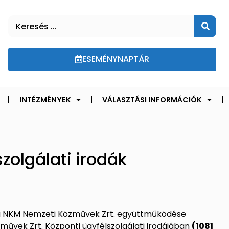
ESEMÉNYNAPTÁR
INTÉZMÉNYEK
VÁLASZTÁSI INFORMÁCIÓK
zolgálati irodák
 a NKM Nemzeti Közművek Zrt. együttműködése
zművek Zrt. Központi ügyfélszolgálati irodájában
(1081