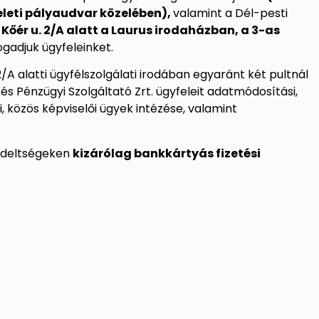
Keleti pályaudvar közelében),
valamint a Dél-pesti
 Kőér u. 2/A alatt a Laurus irodaházban, a 3-as
fogadjuk ügyfeleinket.
2/A alatti ügyfélszolgálati irodában egyaránt két pultnál
és Pénzügyi Szolgáltató Zrt. ügyfeleit adatmódosítási,
, közös képviselői ügyek intézése, valamint
endeltségeken
kizárólag bankkártyás fizetési