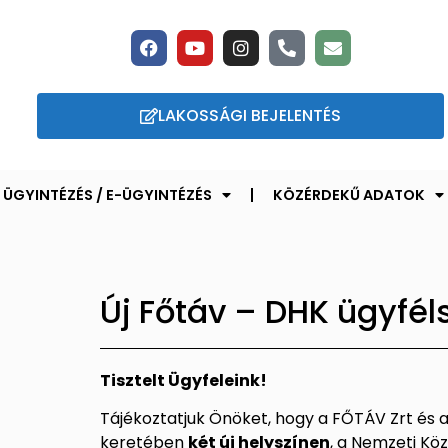
LAKOSSÁGI BEJELENTÉS
ÜGYINTÉZÉS / E-ÜGYINTÉZÉS
KÖZÉRDEKŰ ADATOK
Új Főtáv – DHK ügyféls
Tisztelt Ügyfeleink!
Tájékoztatjuk Önöket, hogy a FŐTÁV Zrt és
keretében
két új helyszínen
, a Nemzeti Kö