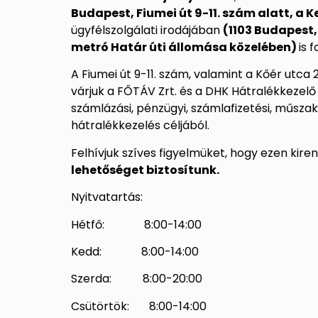
Budapest, Fiumei út 9-11. szám alatt, a 
ügyfélszolgálati irodájában
(1103 Budapest,
metró Határ úti állomása közelében)
is 
A Fiumei út 9-11. szám, valamint a Kőér utca 
várjuk a FŐTÁV Zrt. és a DHK Hátralékkezelő 
számlázási, pénzügyi, számlafizetési, műszaki
hátralékkezelés céljából.
Felhívjuk szíves figyelmüket, hogy ezen kir
lehetőséget biztosítunk.
Nyitvatartás:
Hétfő: 8:00-14:00
Kedd: 8:00-14:00
Szerda: 8:00-20:00
Csütörtök: 8:00-14:00