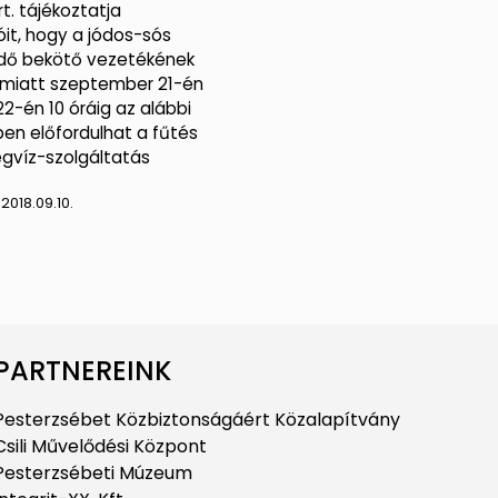
rt. tájékoztatja
it, hogy a jódos-sós
dő bekötő vezetékének
 miatt szeptember 21-én
22-én 10 óráig az alábbi
en előfordulhat a fűtés
gvíz-szolgáltatás
:
2018.09.10.
PARTNEREINK
Pesterzsébet Közbiztonságáért Közalapítvány
Csili Művelődési Központ
Pesterzsébeti Múzeum