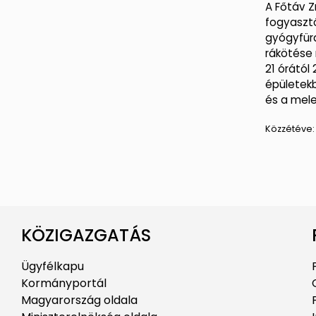
A Főtáv Z
fogyasztó
gyógyfür
rákötése
21 órától 
épületekb
és a mele
Közzétéve
KÖZIGAZGATÁS
Ügyfélkapu
Kormányportál
Magyarország oldala