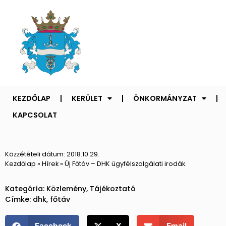
KEZDŐLAP
KERÜLET
ÖNKORMÁNYZAT
KAPCSOLAT
Közzétételi dátum:
2018.10.29.
Kezdőlap
»
Hírek
»
Új Főtáv – DHK ügyfélszolgálati irodák
Kategória:
Közlemény
,
Tájékoztató
Címke:
dhk
,
főtáv
Facebook
X
Email