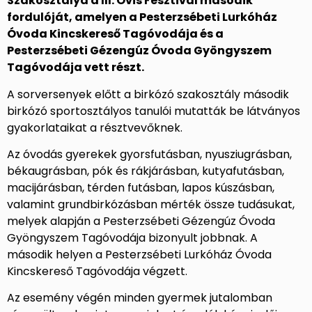
Szakosztálya a III. Ovis Fesztivál második
fordulóját, amelyen a Pesterzsébeti Lurkóház
Óvoda Kincskereső Tagóvodája és a
Pesterzsébeti Gézengúz Óvoda Gyöngyszem
Tagóvodája vett részt.
A sorversenyek előtt a birkózó szakosztály második
birkózó sportosztályos tanulói mutatták be látványos
gyakorlataikat a résztvevőknek.
Az óvodás gyerekek gyorsfutásban, nyusziugrásban,
békaugrásban, pók és rákjárásban, kutyafutásban,
macijárásban, térden futásban, lapos kúszásban,
valamint grundbirkózásban mérték össze tudásukat,
melyek alapján a Pesterzsébeti Gézengúz Óvoda
Gyöngyszem Tagóvodája bizonyult jobbnak. A
második helyen a Pesterzsébeti Lurkóház Óvoda
Kincskereső Tagóvodája végzett.
Az esemény végén minden gyermek jutalomban