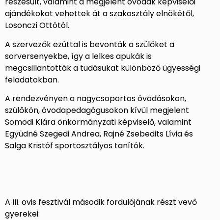
részesült, valamint a megjelent óvodák képviselői
ajándékokat vehettek át a szakosztály elnökétől,
Losonczi Ottótól.
A szervezők ezúttal is bevonták a szülőket a
sorversenyekbe, így a lelkes apukák is
megcsillantották a tudásukat különböző ügyességi
feladatokban.
A rendezvényen a nagycsoportos óvodásokon,
szülőkön, óvodapedagógusokon kívül megjelent
Somodi Klára önkormányzati képviselő, valamint
Együdné Szegedi Andrea, Rajné Zsebedits Lívia és
Salga Kristóf sportosztályos tanítók.
A III. ovis fesztivál második fordulójának részt vevő
gyerekei: