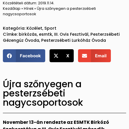
Közzétételi dátum:
2019.11.14.
Kezdőlap
»
Hírek
»
Újra szőnyegen a pesterzsébeti
nagycsoportosok
Kategória:
Közélet
,
Sport
Címke:
birkózás
,
esmtk
,
III. Ovis Fesztivál
,
Pesterzsébeti
Gézengúz Óvoda
,
Pesterzsébeti Lurkóház Óvoda
Facebook
X
Email
Újra szőnyegen a
pesterzsébeti
nagycsoportosok
November 13-án rendezte az ESMTK Birkózó