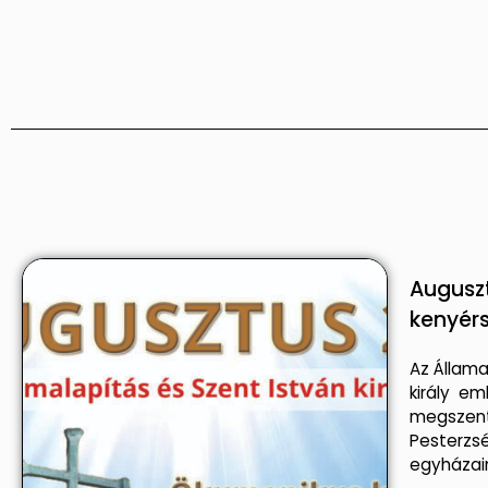
Augusz
kenyérs
Az Állama
király em
megszent
Pesterzs
egyházain