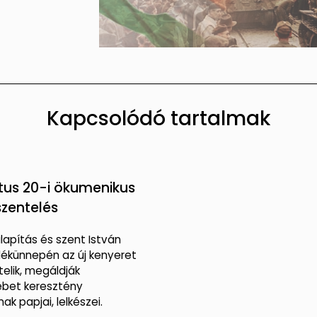
Kapcsolódó tartalmak
tus 20-i ökumenikus
zentelés
lapítás és szent István
lékünnepén az új kenyeret
elik, megáldják
ébet keresztény
ak papjai, lelkészei.