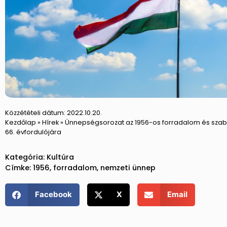
Közzétételi dátum:
2022.10.20.
Kezdőlap
»
Hírek
»
Ünnepségsorozat az 1956-os forradalom és sz
66. évfordulójára
Kategória:
Kultúra
Címke:
1956
,
forradalom
,
nemzeti ünnep
Facebook
X
Email