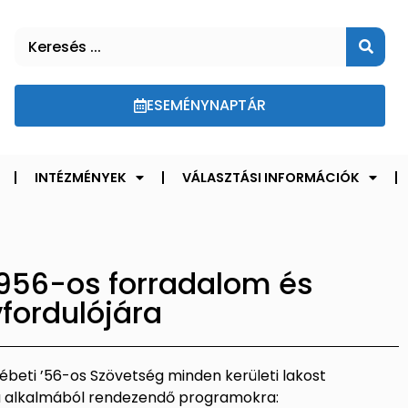
ESEMÉNYNAPTÁR
INTÉZMÉNYEK
VÁLASZTÁSI INFORMÁCIÓK
956-os forradalom és
fordulójára
beti ’56-os Szövetség minden kerületi lakost
ja alkalmából rendezendő programokra: