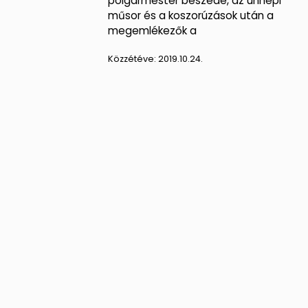
polgármester beszéde, az ünnepi
műsor és a koszorúzások után a
megemlékezők a
Közzétéve:
2019.10.24.