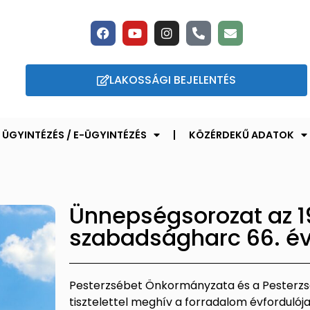
LAKOSSÁGI BEJELENTÉS
ÜGYINTÉZÉS / E-ÜGYINTÉZÉS
KÖZÉRDEKŰ ADATOK
Ünnepségsorozat az 1
szabadságharc 66. év
Pesterzsébet Önkormányzata és a Pesterzsé
tisztelettel meghív a forradalom évforduló