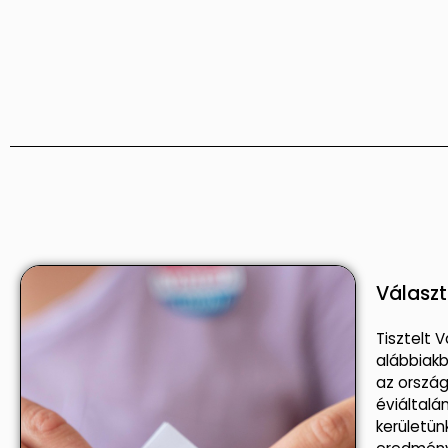
Válasz
Tisztelt 
alábbiakb
az ország
éviáltalá
kerületün