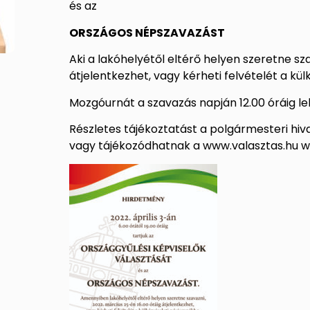
és az
ORSZÁGOS NÉPSZAVAZÁST
Aki a lakóhelyétől eltérő helyen szeretne sza
átjelentkezhet, vagy kérheti felvételét a kül
Mozgóurnát a szavazás napján 12.00 óráig leh
Részletes tájékoztatást a polgármesteri hiva
vagy tájékozódhatnak a www.valasztas.hu w