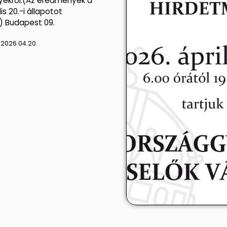
ekről:(Az eredmények a
lis 20.-i állapotot
) Budapest 09.
:
2026.04.20.