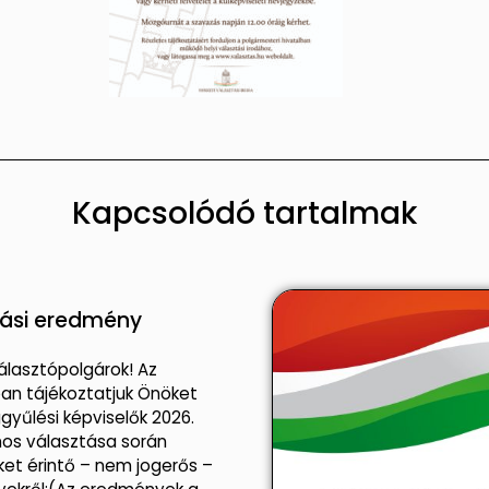
Kapcsolódó tartalmak
tási eredmény
Választópolgárok! Az
an tájékoztatjuk Önöket
gyűlési képviselők 2026.
nos választása során
ket érintő – nem jogerős –