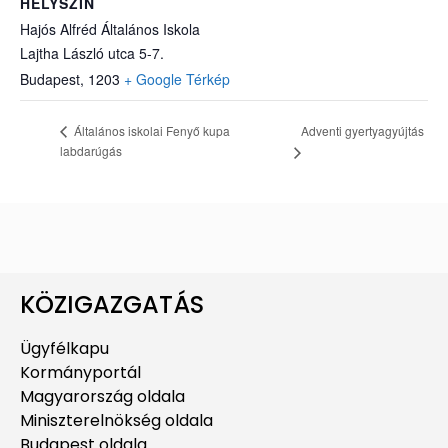
HELYSZÍN
Hajós Alfréd Általános Iskola
Lajtha László utca 5-7.
Budapest
,
1203
+ Google Térkép
Adventi gyertyagyújtás
Általános iskolai Fenyő kupa
labdarúgás
KÖZIGAZGATÁS
Ügyfélkapu
Kormányportál
Magyarország oldala
Miniszterelnökség oldala
Budapest oldala