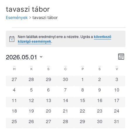
tavaszi tábor
Események
tavaszi tábor
Nem találtak eredményt erre a nézetre. Ugrás a
következő
Notice
közelgő események
.
Na
Es
2026.05.01
Hóna
Dátum
né
né
kiválasztása.
Események
H
K
S
C
P
S
V
na
0 események
0 események
0 események
0 események
0 események
0 események
0 esem
27
28
29
30
1
2
3
naptár
0 események
0 események
0 események
0 események
0 események
0 események
0 esem
4
5
6
7
8
9
10
0 események
0 események
0 események
0 események
0 események
0 események
0 esem
11
12
13
14
15
16
17
0 események
0 események
0 események
0 események
0 események
0 események
0 esem
18
19
20
21
22
23
24
0 események
0 események
0 események
0 események
0 események
0 események
0 esem
25
26
27
28
29
30
31