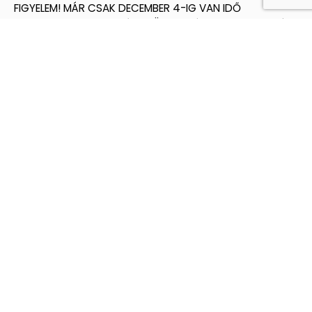
FIGYELEM! MÁR CSAK DECEMBER 4-IG VAN IDŐ
JELENTKEZNI! Pesterzsébet Önkormányzata a Kulturális
és Innovációs Minisztériummal és a Nemzeti Kulturális
Támogatáskezelővel együttműködve 2025. évre kiírja
az „A” és „B” típusú BURSA
Közzétéve:
2024.11.27.