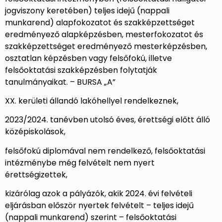
jogviszony keretében) teljes idejű (nappali
munkarend) alapfokozatot és szakképzettséget
eredményező alapképzésben, mesterfokozatot és
szakképzettséget eredményező mesterképzésben,
osztatlan képzésben vagy felsőfokú, illetve
felsőoktatási szakképzésben folytatják
tanulmányaikat. – BURSA „A”
XX. kerületi állandó lakóhellyel rendelkeznek,
2023/2024. tanévben utolsó éves, érettségi előtt álló
középiskolások,
felsőfokú diplomával nem rendelkező, felsőoktatási
intézménybe még felvételt nem nyert
érettségizettek,
kizárólag azok a pályázók, akik 2024. évi felvételi
eljárásban először nyertek felvételt – teljes idejű
(nappali munkarend) szerint – felsőoktatási