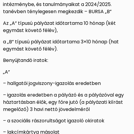
intézménybe, és tanulmányaikat a 2024/2025.
tanévben ténylegesen megkezdik – BURSA „B”
Az „A” típusú pályázat időtartama 10 hónap (két
egymást követő félév),
a „B” típusú pályázat időtartama 3×10 hónap (hat
egymást követő félév).
Benyújtandó iratok:
„A”
– hallgatói jogviszony-igazolás eredetben
– igazolás eredetben a pályázó és a pályázóval egy
háztartásban élők, egy főre jutó (a pályázati kiírást
megelőző) 3 havi nettó jövedelméről
– a szociális rászorultságot igazoló okiratok
– lakcímkártya másolat