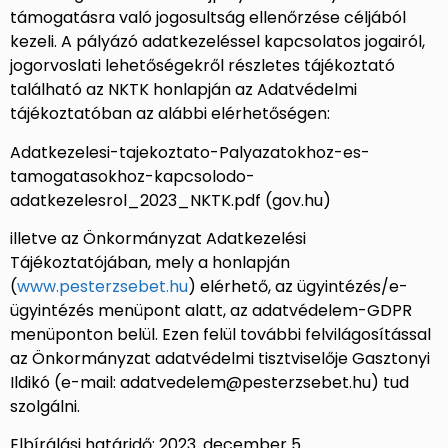
támogatásra való jogosultság ellenőrzése céljából
kezeli. A pályázó adatkezeléssel kapcsolatos jogairól,
jogorvoslati lehetőségekről részletes tájékoztató
található az NKTK honlapján az Adatvédelmi
tájékoztatóban az alábbi elérhetőségen:
Adatkezelesi-tajekoztato-Palyazatokhoz-es-
tamogatasokhoz-kapcsolodo-
adatkezelesrol_2023_NKTK.pdf (gov.hu)
illetve az Önkormányzat Adatkezelési
Tájékoztatójában, mely a honlapján
(
www.pesterzsebet.hu
) elérhető, az ügyintézés/e-
ügyintézés menüpont alatt, az adatvédelem-GDPR
menüponton belül. Ezen felül további felvilágosítással
az Önkormányzat adatvédelmi tisztviselője Gasztonyi
Ildikó (e-mail: adatvedelem@pesterzsebet.hu) tud
szolgálni.
Elbírálási határidő: 2023. december 5.