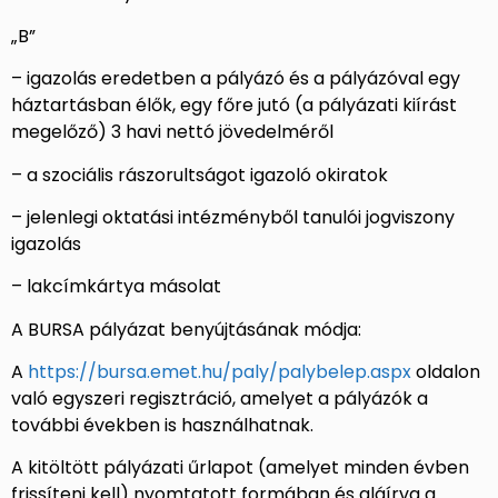
„B”
– igazolás eredetben a pályázó és a pályázóval egy
háztartásban élők, egy főre jutó (a pályázati kiírást
megelőző) 3 havi nettó jövedelméről
– a szociális rászorultságot igazoló okiratok
– jelenlegi oktatási intézményből tanulói jogviszony
igazolás
– lakcímkártya másolat
A BURSA pályázat benyújtásának módja:
A
https://bursa.emet.hu/paly/palybelep.aspx
oldalon
való egyszeri regisztráció, amelyet a pályázók a
további években is használhatnak.
A kitöltött pályázati űrlapot (amelyet minden évben
frissíteni kell) nyomtatott formában és aláírva a