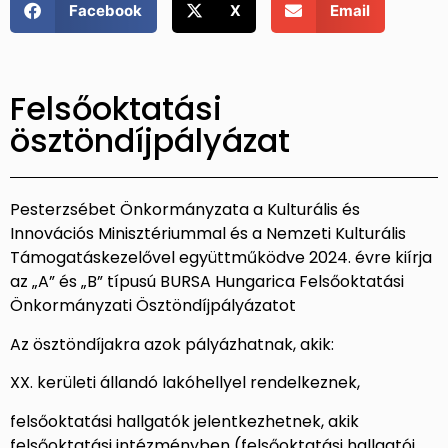
Facebook
X
Email
Felsőoktatási
ösztöndíjpályázat
Pesterzsébet Önkormányzata a Kulturális és
Innovációs Minisztériummal és a Nemzeti Kulturális
Támogatáskezelővel együttműködve 2024. évre kiírja
az „A” és „B” típusú BURSA Hungarica Felsőoktatási
Önkormányzati Ösztöndíjpályázatot
Az ösztöndíjakra azok pályázhatnak, akik:
XX.
kerületi állandó lakóhellyel rendelkeznek,
felsőoktatási hallgatók jelentkezhetnek, akik
felsőoktatási intézményben (felsőoktatási hallgatói