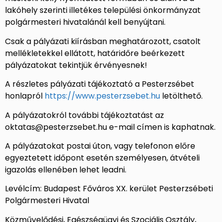
lakóhely szerinti illetékes települési önkormányzat
polgármesteri hivatalánál kell benyújtani.
Csak a pályázati kiírásban meghatározott, csatolt
mellékletekkel ellátott, határidőre beérkezett
pályázatokat tekintjük érvényesnek!
A részletes pályázati tájékoztató a Pesterzsébet
honlapról
https://www.pesterzsebet.hu
letölthető.
A pályázatokról további tájékoztatást az
oktatas@pesterzsebet.hu e-mail címen is kaphatnak.
A pályázatokat postai úton, vagy telefonon előre
egyeztetett időpont esetén személyesen, átvételi
igazolás ellenében lehet leadni.
Levélcím: Budapest Főváros XX. kerület Pesterzsébeti
Polgármesteri Hivatal
Közművelődési, Egészségügyi és Szociális Osztály,