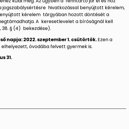
hez küldi meg. Az ügyben a fenntartó jár el és hoz
a jogszabálysértésre hivatkozással benyújtott kérelem,
enyújtott kérelem tárgyában hozott döntését a
egtámadhatja. A keresetlevelet a bíróságnál kell
a, 38. § (4) bekezdése).
lső napja: 2022. szeptember 1. csütörtök.
Ezen a
 elhelyezett, óvodába felvett gyermek is.
us 31.