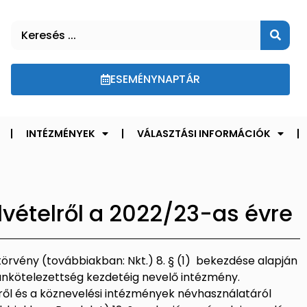
ESEMÉNYNAPTÁR
INTÉZMÉNYEK
VÁLASZTÁSI INFORMÁCIÓK
vételről a 2022/23-as évre
 törvény (továbbiakban: Nkt.) 8. § (1) bekezdése alapján
nkötelezettség kezdetéig nevelő intézmény.
ől és a köznevelési intézmények névhasználatáról