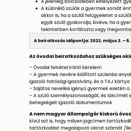
A jelenleg bölcsődében elhelyezett gye
A különélő szülők a gyermek sorsát ér
akkor is, ha a szülői felügyeletet a sz
egyik szülő gyakorolja, kivéve, ha a gye
tekintetben korlátozta vagy megvonta
A beiratkozás időpontja: 2022. május 2. – 6
Az óvodai beiratkozáshoz szükséges ok
– Óvodai felvétel iránti kérelem
– A gyermek nevére kiállított születési any
igazoló hatósági igazolvány, és a
TAJ kártya
– Sajátos nevelési igényű gyermek esetén a
– A szülő személyazonosságát, és lakcímét 
betegségeit igazoló dokumentumok
A nem magyar állampolgár kiskorú óvod
kívül azt is, hogy milyen jogcímen tartózko
tartózkodást megalapozó okirat számát /
Be