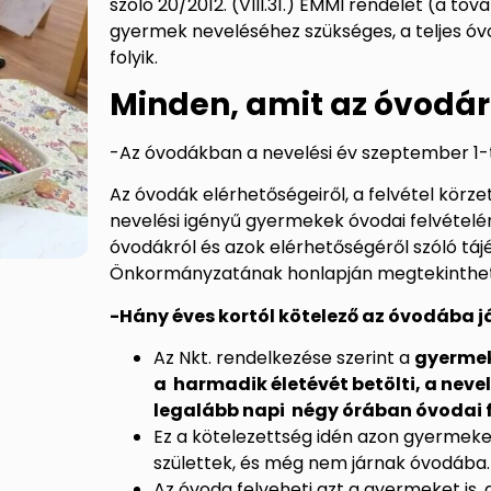
szóló 20/2012. (VIII.31.) EMMI rendelet (a to
gyermek neveléséhez szükséges, a teljes ó
folyik.
Minden, amit az óvodáró
-Az óvodákban a
nevelési év szeptember 1-t
Az óvodák elérhetőségeiről, a felvétel körze
nevelési igényű gyermekek óvodai felvételérő
óvodákról és azok elérhetőségéről szóló tá
Önkormányzatának honlapján megtekinthet
-Hány éves kortól kötelező az óvodába j
Az Nkt. rendelkezése szerint a
gyermek
a harmadik életévét betölti, a nevel
legalább napi négy órában óvodai 
Ez a kötelezettség idén azon gyermeke
születtek, és még nem járnak óvodába
Az óvoda felveheti azt a gyermeket is, 