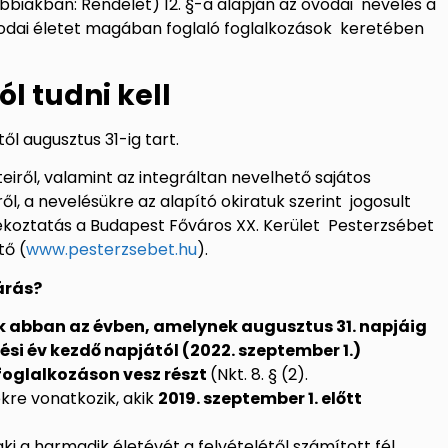
vábbiakban: Rendelet) 12. §-a alapján az óvodai nevelés a
vodai életet magában foglaló foglalkozások keretében
l tudni kell
ől augusztus 31-ig tart
.
teiről, valamint az integráltan nevelhető sajátos
l, a nevelésükre az alapító okiratuk szerint jogosult
jékoztatás a Budapest Főváros XX. Kerület Pesterzsébet
ő (
www.pesterzsebet.hu
).
árás?
 abban az évben, amelynek augusztus 31. napjáig
ési év kezdő napjától (2022. szeptember 1.)
foglalkozáson vesz részt
(Nkt. 8. § (2).
kre vonatkozik, akik
2019. szeptember 1. előtt
.
aki a harmadik életévét a felvételétől számított fél