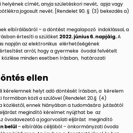
 helyének címét, anyja születéskori nevét, apja vagy
pótlékra jogosult nevét. [Rendelet 90. § (3) bekezdés a)
lmek elbírálásáról – a döntést megalapozó indoklással, a
rásban értesíti a szülőket
2022. június 6. napjáig.
A
ás napján az elektronikus elérhetőségének
rtesítést arról, hogy a gyermeke óvodai felvételt
s közlése minden esetben írásban, határozati
döntés ellen
teli kérelemnek helyt adó döntését írásban, a kérelem
 formában közli a szülővel (Rendelet 20.§ (4)
 a közléstől, ennek hiányában a tudomására jutásától
 eljárást megindító kérelmet nyújthat be az
Az óvodavezető a jogorvoslati eljárást megindító
n belül
– elbírálás céljából – önkormányzati óvoda