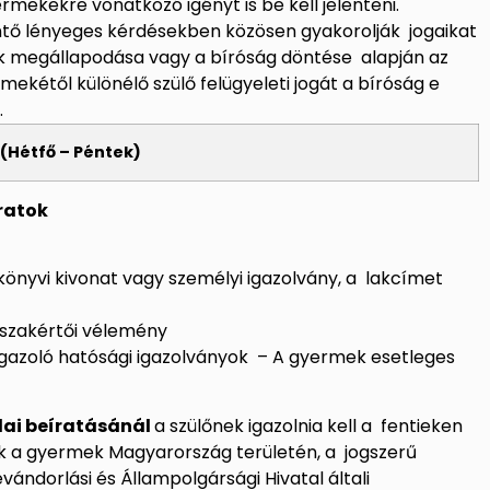
rmekekre vonatkozó igényt is be kell jelenteni.
intő lényeges kérdésekben közösen gyakorolják jogaikat
ülők megállapodása vagy a bíróság döntése alapján az
rmekétől különélő szülő felügyeleti jogát a bíróság e
.
. (Hétfő – Péntek)
iratok
akönyvi kivonat
vagy személyi igazolvány, a
lakcímet
 szakértői vélemény
igazoló hatósági igazolványok – A gyermek esetleges
ai beíratásánál
a szülőnek igazolnia kell a fentieken
dik a gyermek Magyarország területén,
a
jogszerű
vándorlási és Állampolgársági Hivatal
általi