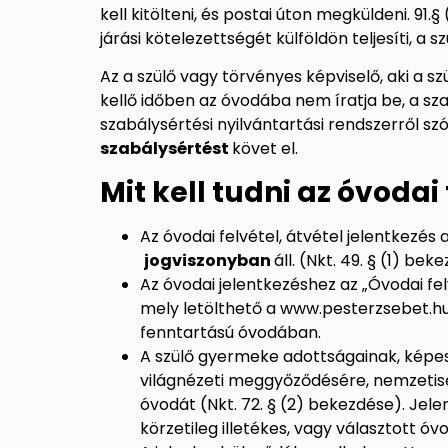
kell kitölteni, és postai úton megküldeni. 91
járási kötelezettségét külföldön teljesíti, a s
Az a szülő vagy törvényes képviselő, aki a s
kellő időben az óvodába nem íratja be, a sz
szabálysértési nyilvántartási rendszerről szól
szabálysértést
követ el.
Mit kell tudni az óvodai
Az óvodai felvétel, átvétel jelentkezés
j
ogviszonyban
áll. (N
kt. 49. § (1) bek
Az óvodai jelentkezéshez az
„Óvodai fe
mely letölthető a
www.pesterzsebet.h
fenntartású óvodában.
A szülő gyermeke adottságainak, képes
világnézeti meggyőződésére, nemzetisé
óvodát (Nkt. 72. § (2) bekezdése). Jel
körzetileg illetékes, vagy választott ó