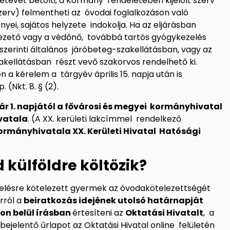
etévét betölti, a Kormány rendeletében kijelölt szerv
erv) felmentheti az óvodai foglalkozáson való
nyei, sajátos helyzete indokolja. Ha az eljárásban
vezető vagy a védőnő, továbbá tartós gyógykezelés
 szerinti általános járóbeteg-szakellátásban, vagy az
zakellátásban részt vevő szakorvos rendelhető ki.
a kérelem a tárgyév április 15. napja után is
(Nkt. 8. § (2).
ár 1. napjától a fővárosi és megyei kormányhivatal
ivatala
. (A XX. kerületi lakcímmel rendelkező
rmányhivatala XX. Kerületi Hivatal Hatósági
d külföldre költözik?
elésre kötelezett gyermek az óvodakötelezettségét
arról a
beiratkozás idejének utolsó határnapját
on belül írásban
értesíteni az
Oktatási Hivatalt
, a
bejelentő űrlapot az Oktatási Hivatal online felületén