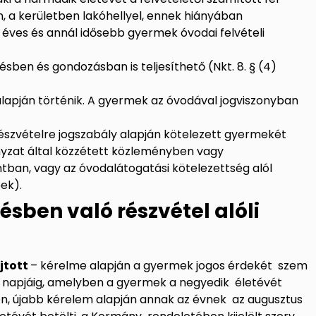
n, a kerületben lakóhellyel, ennek hiányában
 éves és annál idősebb gyermek óvodai felvételi
ésben és gondozásban is teljesíthető (Nkt. 8. § (4)
 alapján történik. A gyermek az óvodával jogviszonyban
észvételre jogszabály alapján kötelezett gyermekét
nyzat által közzétett közleményben vagy
ban, vagy az óvodalátogatási kötelezettség alól
bek).
ésben való részvétel alóli
újtott
– kérelme alapján a gyermek jogos érdekét szem
1. napjáig, amelyben a gyermek a negyedik életévét
en, újabb kérelem alapján annak az évnek az augusztus