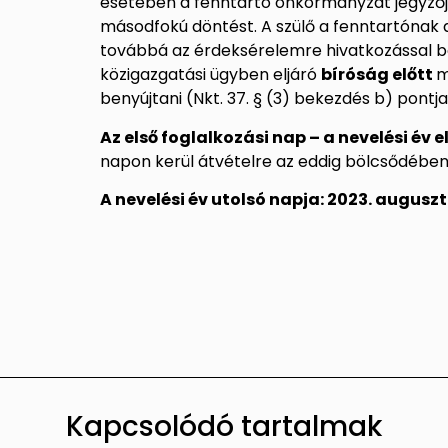
esetében a fenntartó önkormányzat jegyzőjé
másodfokú döntést. A szülő a fenntartónak 
továbbá az érdeksérelemre hivatkozással b
közigazgatási ügyben eljáró
bíróság előtt
m
benyújtani (Nkt. 37. § (3) bekezdés b) pontj
Az első foglalkozási nap – a nevelési év e
napon kerül átvételre az eddig bölcsődében
A nevelési év utolsó napja: 2023. auguszt
Kapcsolódó tartalmak