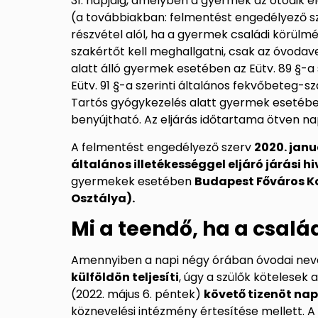
31. napjáig, amelyben a gyermek az ötödik él
(a továbbiakban: felmentést engedélyező sz
részvétel alól, ha a gyermek családi körülmé
szakértőt kell meghallgatni, csak az óvoda
alatt álló gyermek esetében az Eütv. 89 §-a
Eütv. 91 §-a szerinti általános fekvőbeteg-s
Tartós gyógykezelés alatt gyermek esetében 
benyújtható. Az eljárás időtartama ötven nap. 
A felmentést engedélyező szerv
2020. janu
általános illetékességgel eljáró járási h
gyermekek esetében
Budapest Főváros Ko
Osztálya).
Mi a teendő, ha a csalá
Amennyiben a napi négy órában óvodai nev
külföldön teljesíti
, úgy a szülők kötelesek 
(2022. május 6. péntek)
követő tizenöt nap
köznevelési intézmény értesítése mellett. A 