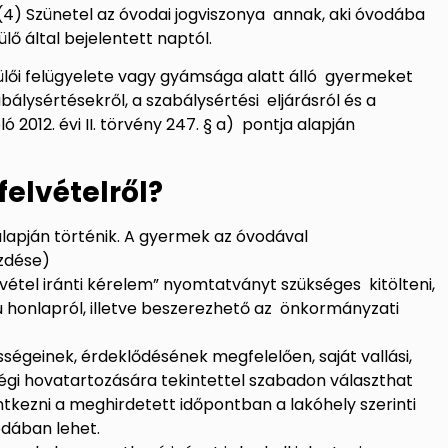
.§ (4) Szünetel az óvodai jogviszonya annak, aki óvodába
zülő által bejelentett naptól.
zülői felügyelete vagy gyámsága alatt álló
gyermeket
abálysértésekről, a szabálysértési
eljárásról és a
ó 2012. évi II. törvény 247. § a)
p
ontja alapján
 felvételről?
 alapján történik. A gyermek az óvodával
ezdése)
lvétel iránti kérelem” nyomtatványt szükséges
kitölteni,
u
hon
lapról, illetve beszerezhető az
önkormányzati
ségeinek, érdeklődésének megfelelően, saját vallási,
gi hovatartozására tekintettel szabadon választhat
entkezni a meghirdetett időpontban a lakóhely szerinti
vodában lehet.