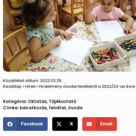
Közzétételi dátum:
2022.03.25.
Kezdőlap
»
Hírek
»
Hirdetmény óvodai felvételről a 2022/23-as évre
Kategória:
Oktatás
,
Tájékoztató
Címke:
beiratkozás
,
felvétel
,
óvoda
Facebook
X
Email