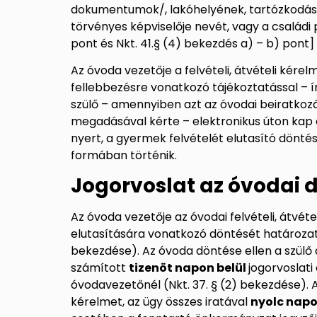
dokumentumok/,
lakóhelyének, tartózkodási
törvényes képviselője nevét, vagy a családi 
pont és Nkt. 41.§ (4) bekezdés a) – b) pont]
Az óvoda vezetője a felvételi, átvételi kére
fellebbezésre vonatkozó tájékoztatással – í
szülő – amennyiben azt az óvodai beiratkoz
megadásával kérte – elektronikus úton kap é
nyert, a gyermek felvételét elutasító dönté
formában történik.
Jogorvoslat az óvodai 
Az óvoda vezetője az óvodai felvételi, átvé
elutasítására vonatkozó döntését határozati
bekezdése). Az óvoda döntése ellen a szülő
számított
tizenöt napon belül
jogorvoslati
óvodavezetőnél (Nkt. 37. § (2) bekezdése). 
kérelmet, az ügy összes iratával
nyolc napo