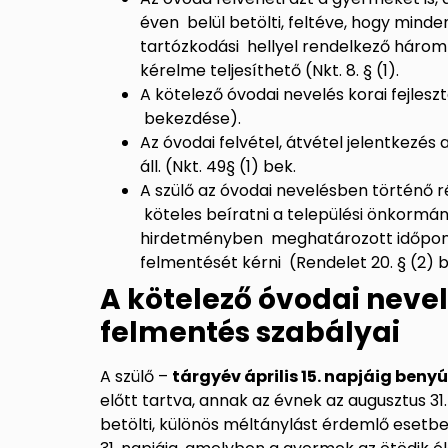
éven belül betölti, feltéve, hogy minde
tartózkodási hellyel rendelkező három
kérelme teljesíthető (Nkt. 8. § (1).
A kötelező óvodai nevelés korai fejleszt
bekezdése).
Az óvodai felvétel, átvétel jelentkezés
áll. (Nkt. 49§ (1) bek.
A szülő az óvodai nevelésben történő r
köteles beíratni a települési önkormá
hirdetményben
meghatározott időpont
felmentését kérni
(R
endelet 20. § (2) 
A kötelező óvodai nevel
felmentés szabályai
A szülő –
tárgyév április 15. napjáig beny
előtt tartva, annak az évnek az augusztus 3
betölti, különös méltánylást érdemlő esetb