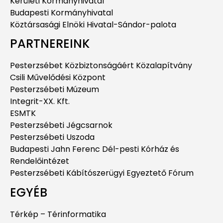
Kerületi Kormányhivatal
Budapesti Kormányhivatal
Köztársasági Elnöki Hivatal-Sándor-palota
PARTNEREINK
Pesterzsébet Közbiztonságáért Közalapítvány
Csili Művelődési Központ
Pesterzsébeti Múzeum
Integrit-XX. Kft.
ESMTK
Pesterzsébeti Jégcsarnok
Pesterzsébeti Uszoda
Budapesti Jahn Ferenc Dél-pesti Kórház és
Rendelőintézet
Pesterzsébeti Kábítószerügyi Egyeztető Fórum
EGYÉB
Térkép – Térinformatika