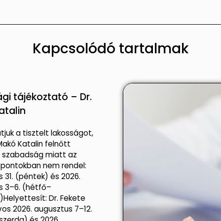
Kapcsolódó tartalmak
gi tájékoztató – Dr.
atalin
tjuk a tisztelt lakosságot,
Makó Katalin felnőtt
s szabadság miatt az
őpontokban nem rendel:
us 31. (péntek) és 2026.
 3–6. (hétfő–
)Helyettesít: Dr. Fekete
vos 2026. augusztus 7–12.
szerda) és 2026.