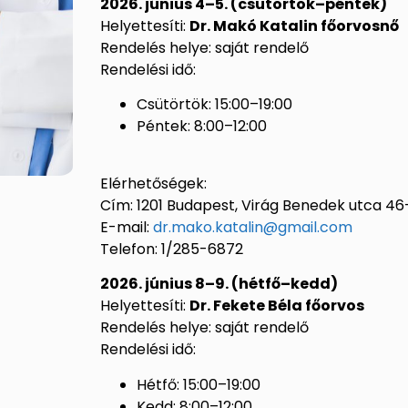
2026. június 4–5. (csütörtök–péntek)
Helyettesíti:
Dr. Makó Katalin főorvosnő
Rendelés helye: saját rendelő
Rendelési idő:
Csütörtök: 15:00–19:00
Péntek: 8:00–12:00
Elérhetőségek:
Cím: 1201 Budapest, Virág Benedek utca 46
E-mail:
dr.mako.katalin@gmail.com
Telefon: 1/285-6872
2026. június 8–9. (hétfő–kedd)
Helyettesíti:
Dr. Fekete Béla főorvos
Rendelés helye: saját rendelő
Rendelési idő:
Hétfő: 15:00–19:00
Kedd: 8:00–12:00