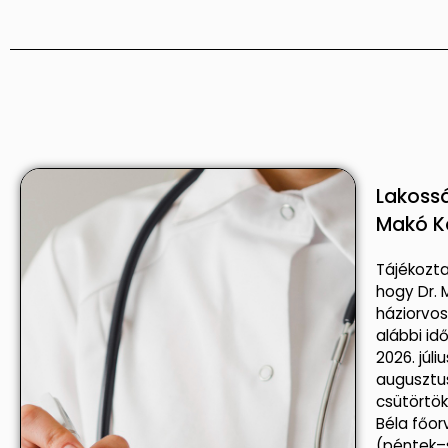
Lakossá
Makó K
Tájékozta
hogy Dr. 
háziorvo
alábbi id
2026. júli
augusztus
csütörtök
Béla főor
(péntek–