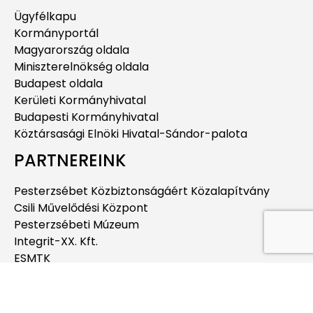
Ügyfélkapu
Kormányportál
Magyarország oldala
Miniszterelnökség oldala
Budapest oldala
Kerületi Kormányhivatal
Budapesti Kormányhivatal
Köztársasági Elnöki Hivatal-Sándor-palota
PARTNEREINK
Pesterzsébet Közbiztonságáért Közalapítvány
Csili Művelődési Központ
Pesterzsébeti Múzeum
Integrit-XX. Kft.
ESMTK
Pesterzsébeti Jégcsarnok
Pesterzsébeti Uszoda
Budapesti Jahn Ferenc Dél-pesti Kórház és