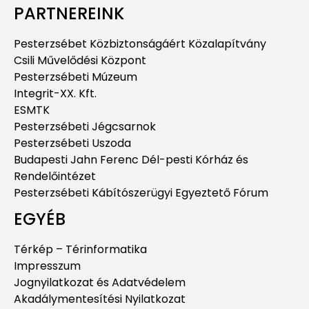
PARTNEREINK
Pesterzsébet Közbiztonságáért Közalapítvány
Csili Művelődési Központ
Pesterzsébeti Múzeum
Integrit-XX. Kft.
ESMTK
Pesterzsébeti Jégcsarnok
Pesterzsébeti Uszoda
Budapesti Jahn Ferenc Dél-pesti Kórház és
Rendelőintézet
Pesterzsébeti Kábítószerügyi Egyeztető Fórum
EGYÉB
Térkép – Térinformatika
Impresszum
Jognyilatkozat és Adatvédelem
Akadálymentesítési Nyilatkozat