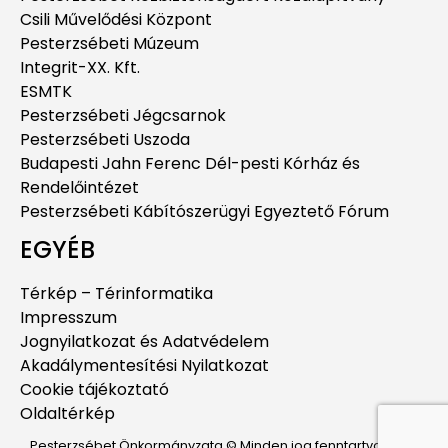
Csili Művelődési Központ
Pesterzsébeti Múzeum
Integrit-XX. Kft.
ESMTK
Pesterzsébeti Jégcsarnok
Pesterzsébeti Uszoda
Budapesti Jahn Ferenc Dél-pesti Kórház és
Rendelőintézet
Pesterzsébeti Kábítószerügyi Egyeztető Fórum
EGYÉB
Térkép – Térinformatika
Impresszum
Jognyilatkozat és Adatvédelem
Akadálymentesítési Nyilatkozat
Cookie tájékoztató
Oldaltérkép
Pesterzsébet Önkormányzata © Minden jog fenntartva.