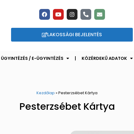
LAKOSSÁGI BEJELENTÉS
ÜGYINTÉZÉS / E-ÜGYINTÉZÉS
KÖZÉRDEKŰ ADATOK
Kezdőlap
»
Pesterzsébet Kártya
Pesterzsébet Kártya