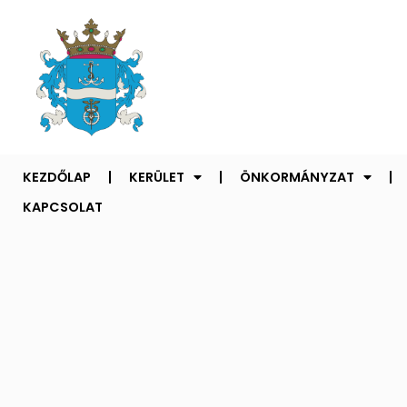
KEZDŐLAP
KERÜLET
ÖNKORMÁNYZAT
KAPCSOLAT