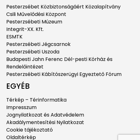
Pesterzsébet Közbiztonságáért Közalapítvány
Csili Művelődési Központ
Pesterzsébeti Múzeum
Integrit-XX. Kft.
ESMTK
Pesterzsébeti Jégcsarnok
Pesterzsébeti Uszoda
Budapesti Jahn Ferenc Dél-pesti Kórház és
Rendelőintézet
Pesterzsébeti Kábítószerügyi Egyeztető Fórum
EGYÉB
Térkép – Térinformatika
Impresszum
Jognyilatkozat és Adatvédelem
Akadálymentesítési Nyilatkozat
Cookie tájékoztató
Oldaltérkép