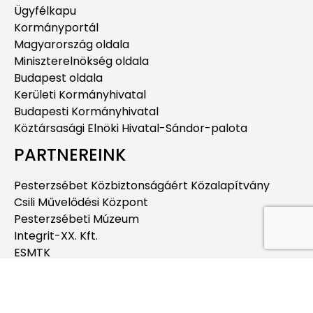
Ügyfélkapu
Kormányportál
Magyarország oldala
Miniszterelnökség oldala
Budapest oldala
Kerületi Kormányhivatal
Budapesti Kormányhivatal
Köztársasági Elnöki Hivatal-Sándor-palota
PARTNEREINK
Pesterzsébet Közbiztonságáért Közalapítvány
Csili Művelődési Központ
Pesterzsébeti Múzeum
Integrit-XX. Kft.
ESMTK
Pesterzsébeti Jégcsarnok
Pesterzsébeti Uszoda
Budapesti Jahn Ferenc Dél-pesti Kórház és