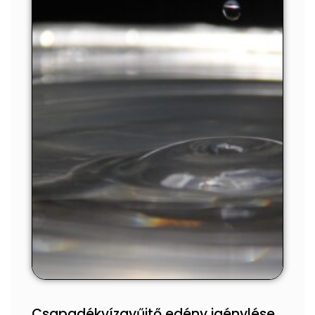
Csapadékvízgyűjtő edény igénylése