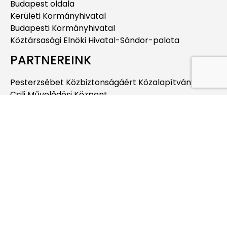
Budapest oldala
Kerületi Kormányhivatal
Budapesti Kormányhivatal
Köztársasági Elnöki Hivatal-Sándor-palota
PARTNEREINK
Pesterzsébet Közbiztonságáért Közalapítvány
Csili Művelődési Központ
Pesterzsébeti Múzeum
Integrit-XX. Kft.
ESMTK
Pesterzsébeti Jégcsarnok
Pesterzsébeti Uszoda
Budapesti Jahn Ferenc Dél-pesti Kórház és
Rendelőintézet
Pesterzsébeti Kábítószerügyi Egyeztető Fórum
EGYÉB