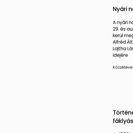
Nyári 
A nyári n
29. és au
kerül me
Alfréd Ál
Lajtha Lá
idejére
Közzétéve
Történ
fáklyás