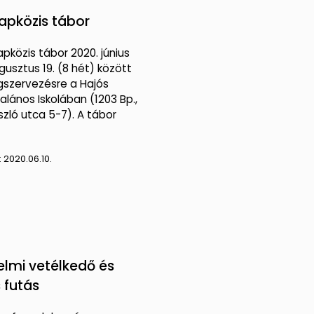
napközis tábor
apközis tábor 2020. június
gusztus 19. (8 hét) között
gszervezésre a Hajós
talános Iskolában (1203 Bp.,
szló utca 5-7). A tábor
:
2020.06.10.
elmi vetélkedő és
 futás