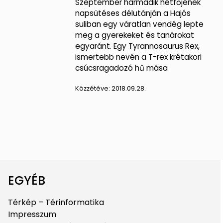
Szeptember harmadik hétfőjének
napsütéses délutánján a Hajós
suliban egy váratlan vendég lepte
meg a gyerekeket és tanárokat
egyaránt. Egy Tyrannosaurus Rex,
ismertebb nevén a T-rex krétakori
csúcsragadozó hű mása
Közzétéve:
2018.09.28.
EGYÉB
Térkép – Térinformatika
Impresszum