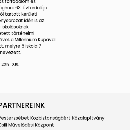
os forradalom és
gharc 63. évfordulója
l tartott kerületi
nysorozat idén is az
s iskolásoknak
tett történelmi
ővel, a Millennium Kupával
, melyre 5 iskola 7
nevezett.
:
2019.10.16.
PARTNEREINK
Pesterzsébet Közbiztonságáért Közalapítvány
Csili Művelődési Központ