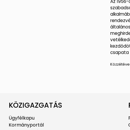
Az 1956-
szabadsá
alkalmábó
rendezvé
általáno
meghirde
vetélked
kezdődött
csapata 
Közzétéve
KÖZIGAZGATÁS
Ügyfélkapu
Kormányportál