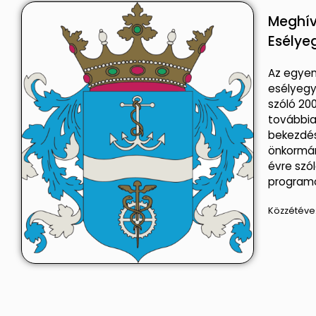
Meghív
Esélye
Az egyen
esélyegy
szóló 200
továbbiak
bekezdés
önkormá
évre szó
program
Közzétéve