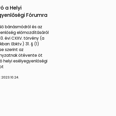
ó a Helyi
gyenlőségi Fórumra
lő bánásmódról és az
enlőség előmozdításáról
3. évi CXXV. törvény (a
ban: Ebktv.) 31. § (1)
e szerint az
nyzatnak ötévente öt
ló helyi esélyegyenlőségi
ot
:
2023.10.24.