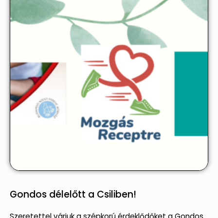
Gondos délelőtt a Csiliben!
Szeretettel várjuk a szépkorú érdeklődőket a Gondos