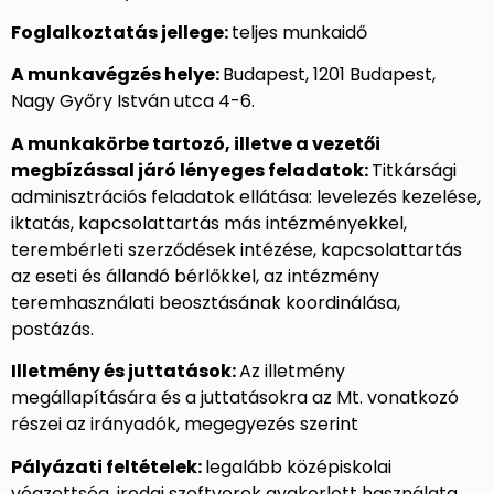
Foglalkoztatás jellege:
teljes munkaidő
A munkavégzés helye:
Budapest, 1201 Budapest,
Nagy Győry István utca 4-6.
A munkakörbe tartozó, illetve a vezetői
megbízással járó lényeges feladatok:
Titkársági
adminisztrációs feladatok ellátása: levelezés kezelése,
iktatás, kapcsolattartás más intézményekkel,
terembérleti szerződések intézése, kapcsolattartás
az eseti és állandó bérlőkkel, az intézmény
teremhasználati beosztásának koordinálása,
postázás.
Illetmény és juttatások:
Az illetmény
megállapítására és a juttatásokra az Mt. vonatkozó
részei az irányadók, megegyezés szerint
Pályázati feltételek:
legalább középiskolai
végzettség, irodai szoftverek gyakorlott használata,