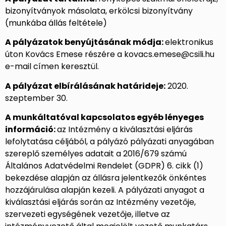
bizonyítványok másolata, erkölcsi bizonyítvány
(munkába állás feltétele)
A pályázatok benyújtásának módja:
elektronikus
úton Kovács Emese részére a kovacs.emese@csili.hu
e-mail címen keresztül.
A pályázat elbírálásának határideje:
2020.
szeptember 30.
A munkáltatóval kapcsolatos egyéb lényeges
információ:
az Intézmény a kiválasztási eljárás
lefolytatása céljából, a pályázó pályázati anyagában
szereplő személyes adatait a 2016/679 számú
Általános Adatvédelmi Rendelet (GDPR) 6. cikk (1)
bekezdése alapján az állásra jelentkezők önkéntes
hozzájárulása alapján kezeli. A pályázati anyagot a
kiválasztási eljárás során az Intézmény vezetője,
szervezeti egységének vezetője, illetve az