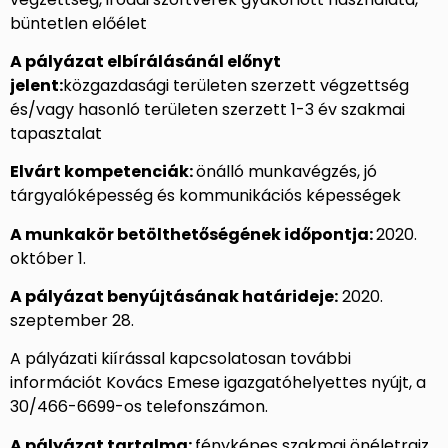
büntetlen előélet
A pályázat elbírálásánál előnyt
jelent:
közgazdasági területen szerzett végzettség
és/vagy hasonló területen szerzett 1-3 év szakmai
tapasztalat
Elvárt kompetenciák:
önálló munkavégzés, jó
tárgyalóképesség és kommunikációs képességek
A munkakör betölthetőségének időpontja:
2020.
október 1.
A pályázat benyújtásának határideje:
2020.
szeptember 28.
A pályázati kiírással kapcsolatosan további
információt Kovács Emese igazgatóhelyettes nyújt, a
30/466-6699-os telefonszámon.
A pályázat tartalma:
fényképes szakmai önéletrajz,