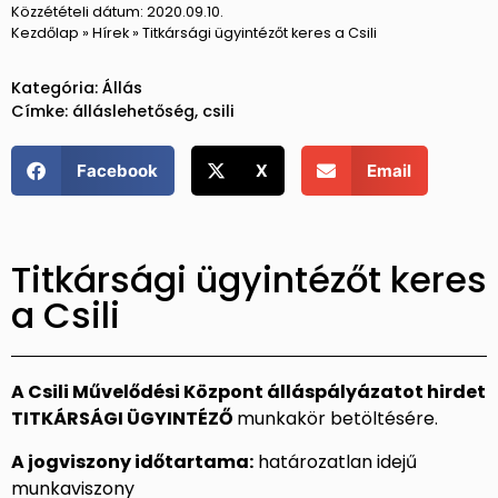
Közzétételi dátum:
2020.09.10.
Kezdőlap
»
Hírek
»
Titkársági ügyintézőt keres a Csili
Kategória:
Állás
Címke:
álláslehetőség
,
csili
Facebook
X
Email
Titkársági ügyintézőt keres
a Csili
A Csili Művelődési Központ álláspályázatot hirdet
TITKÁRSÁGI ÜGYINTÉZŐ
munkakör betöltésére.
A jogviszony időtartama:
határozatlan idejű
munkaviszony