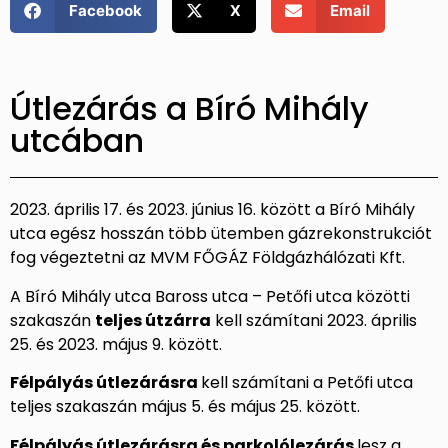
Facebook
X
Email
Útlezárás a Bíró Mihály
utcában
2023. április 17. és 2023. június 16. között a Bíró Mihály
utca egész hosszán több ütemben gázrekonstrukciót
fog végeztetni az MVM FŐGÁZ Földgázhálózati Kft.
A Bíró Mihály utca Baross utca – Petőfi utca közötti
szakaszán
teljes útzárra
kell számítani 2023. április
25. és 2023. május 9. között.
Félpályás útlezárásra
kell számítani a Petőfi utca
teljes szakaszán május 5. és május 25. között.
Félpályás útlezárásra és parkolólezárás
lesz a