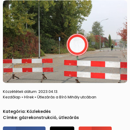
Közzétételi dátum:
2023.04.13.
Kezdőlap
»
Hírek
»
Útlezárás a Bíró Mihály utcában
Kategória:
Közlekedés
Címke:
gázrekonstrukció
,
útlezárás