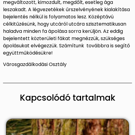
megváltozott, kimozdult, megdőlt, esetleg ága
leszakadt. A légvezetékek űrszelvényének kialakítása
bejelentés nélkül is folyamatos lesz. Középtávú
célkitűzésünk, hogy utcáról utcára szisztematikusan
haladva minden fa ápolása sorra kerüljön. Az eddig
bejelentett közterületi fákat megnézzük, szükséges
ápolásukat elvégezzük. Számítunk továbbra is segítő
együttműködésükre!
Városgazdálkodási Osztály
Kapcsolódó tartalmak