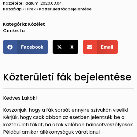
Közzétételi dátum:
2020.03.04.
Kezdőlap
»
Hírek
»
Közterületi fák bejelentése
Kategória:
Közélet
Címke:
fa
Facebook
X
Email
Közterületi fák bejelentése
Kedves Lakók!
Köszönjük, hogy a fák sorsát ennyire szívükön viselik!
Kérjük, hogy csak abban az esetben jelentsék be a
közterületi fákat, ha azok valóban balesetveszélyesek.
Például amikor állékonyságuk váratlanul