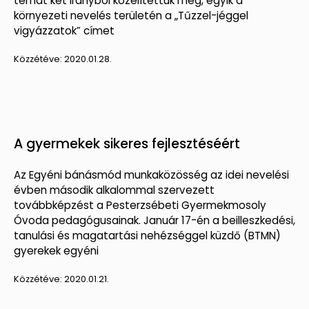
témát két irányból közelítettük meg, egyik a
környezeti nevelés területén a „Tűzzel-jéggel
vigyázzatok” címet
Közzétéve:
2020.01.28.
A gyermekek sikeres fejlesztéséért
Az Egyéni bánásmód munkaközösség az idei nevelési
évben második alkalommal szervezett
továbbképzést a Pesterzsébeti Gyermekmosoly
Óvoda pedagógusainak. Január 17-én a beilleszkedési,
tanulási és magatartási nehézséggel küzdő (BTMN)
gyerekek egyéni
Közzétéve:
2020.01.21.