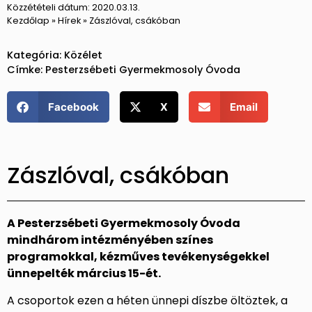
Közzétételi dátum:
2020.03.13.
Kezdőlap
»
Hírek
»
Zászlóval, csákóban
Kategória:
Közélet
Címke:
Pesterzsébeti Gyermekmosoly Óvoda
Facebook
X
Email
Zászlóval, csákóban
A Pesterzsébeti Gyermekmosoly Óvoda
mindhárom intézményében színes
programokkal, kézműves tevékenységekkel
ünnepelték március 15-ét.
A csoportok ezen a héten ünnepi díszbe öltöztek, a