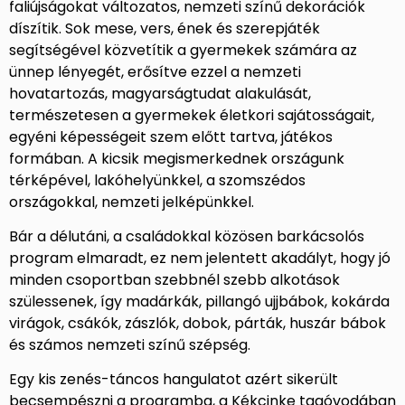
faliújságokat változatos, nemzeti színű dekorációk
díszítik. Sok mese, vers, ének és szerepjáték
segítségével közvetítik a gyermekek számára az
ünnep lényegét, erősítve ezzel a nemzeti
hovatartozás, magyarságtudat alakulását,
természetesen a gyermekek életkori sajátosságait,
egyéni képességeit szem előtt tartva, játékos
formában. A kicsik megismerkednek országunk
térképével, lakóhelyünkkel, a szomszédos
országokkal, nemzeti jelképünkkel.
Bár a délutáni, a családokkal közösen barkácsolós
program elmaradt, ez nem jelentett akadályt, hogy jó
minden csoportban szebbnél szebb alkotások
szülessenek, így madárkák, pillangó ujjbábok, kokárda
virágok, csákók, zászlók, dobok, párták, huszár bábok
és számos nemzeti színű szépség.
Egy kis zenés-táncos hangulatot azért sikerült
becsempészni a programba, a Kékcinke tagóvodában