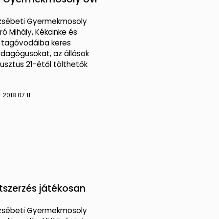
rzsébeti Gyermekmosoly
ró Mihály, Kékcinke és
 tagóvodáiba keres
agógusokat, az állások
usztus 21-étől tölthetők
:
2018.07.11.
tszerzés játékosan
rzsébeti Gyermekmosoly