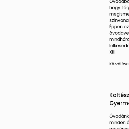
Óvodában
hogy tág
megisme
színvona
Éppen ez
óvodave
mindhár
lelkesed
XIII.
Közzétéve
Költés
Gyerm
Óvodánk
minden é
megünnep