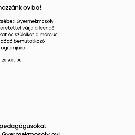
hozzánk oviba!
rzsébeti Gyermekmosoly
eretettel várja a leendő
at és szüleiket a március
ezdődő bemutatkozó
rogramjaira.
:
2019.03.06.
pedagógusokat
a Gyermekmosoly ovi