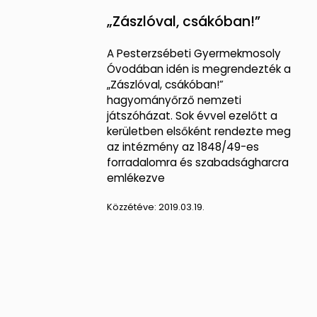
„Zászlóval, csákóban!”
A Pesterzsébeti Gyermekmosoly
Óvodában idén is megrendezték a
„Zászlóval, csákóban!”
hagyományőrző nemzeti
játszóházat. Sok évvel ezelőtt a
kerületben elsőként rendezte meg
az intézmény az 1848/49-es
forradalomra és szabadságharcra
emlékezve
Közzétéve:
2019.03.19.