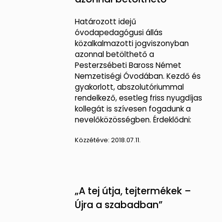
Határozott idejű
óvodapedagógusi állás
közalkalmazotti jogviszonyban
azonnal betölthető a
Pesterzsébeti Baross Német
Nemzetiségi Óvodában. Kezdő és
gyakorlott, abszolutóriummal
rendelkező, esetleg friss nyugdíjas
kollegát is szívesen fogadunk a
nevelőközösségben. Érdeklődni:
Közzétéve:
2018.07.11.
„A tej útja, tejtermékek –
Újra a szabadban”