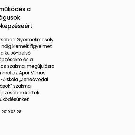
tműködés a
ógusok
képzéséért
rzsébeti Gyermekmosoly
ndig kiemelt figyelmet
 a külső-belső
pzésekre és a
os szakmai megújulásra.
ommal az Apor Vilmos
s Főiskola „Zeneóvodai
zások” szakmai
épzésében kérték
űködésünket
:
2019.03.28.