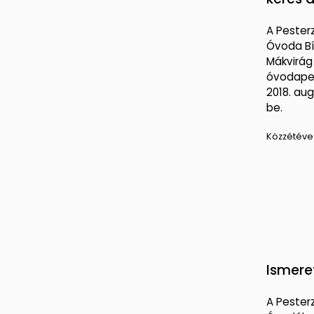
A Peste
Óvoda Bí
Mákvirág
óvodaped
2018. aug
be.
Közzétéve
Ismere
A Peste