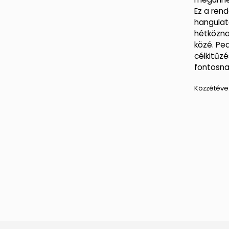
Ez a ren
hangulatá
hétközna
közé. Pe
célkitűz
fontosna
Közzétéve