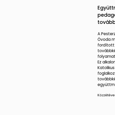
Együt
pedag
tovább
A Peste
Óvoda mi
fordított
továbbké
folyamat
Ez alkal
Katoliku
foglalko
továbbk
együttm
Közzétéve