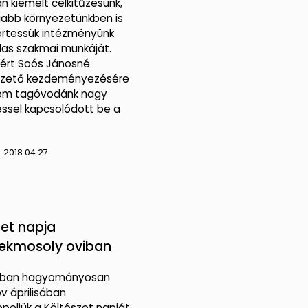
 kiemelt célkitűzésünk,
abb környezetünkben is
rtessük intézményünk
las szakmai munkáját.
ért Soós Jánosné
zető kezdeményezésére
om tagóvodánk nagy
éssel kapcsolódott be a
:
2018.04.27.
zet napja
ekmosoly oviban
ban hagyományosan
v áprilisában
eljük a Költészet napját.