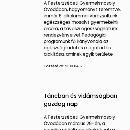
A Pesterzsébeti Gyermekmosoly
Óvodában, hagyományt teremtve,
immár 6. alkalommal varázsoltunk
egészséges mosolyt gyermekeink
arcára, a tavaszi egészséghetünk
rendezvényeivel. Pedagógiai
programunk fő irányvonala az
egészségtudatos magatartás
alakítása, aminek egyik területe
Közzétéve:
2018.04.17.
Táncban és vidámságban
gazdag nap
A Pesterzsébeti Gyermekmosoly
Óvodában március 29–én, a
nevelés nélküli nap alkalmával az