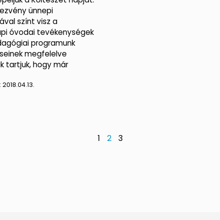
dezvény ünnepi
val színt visz a
pi óvodai tevékenységek
dagógiai programunk
éseinek megfelelve
k tartjuk, hogy már
:
2018.04.13.
1
2
3