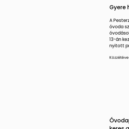
Gyere 
A Peste
óvoda sz
óvodások
13-án k
nyitott p
Közzétéve
Óvoda
keres 