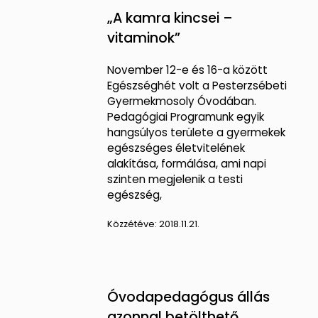
„A kamra kincsei –
vitaminok”
November 12-e és 16-a között
Egészséghét volt a Pesterzsébeti
Gyermekmosoly Óvodában.
Pedagógiai Programunk egyik
hangsúlyos területe a gyermekek
egészséges életvitelének
alakítása, formálása, ami napi
szinten megjelenik a testi
egészség,
Közzétéve:
2018.11.21.
Óvodapedagógus állás
azonnal betölthető