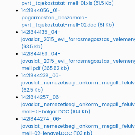
pvrt_tajekoztatat-mell-01.xls
(51.5 Kb)
1421844056_01-
pogarmesteri_beszamolo–
pvrt_tajekoztatat-mell-02.doc
(81 Kb)
1421844135_04-
javaslat_2015_evi_forrasmegosztas_velemen
(93.5 Kb)
1421844159_04-
javaslat_2015_evi_forrasmegosztas_velemen
mell.pdf
(365.82 Kb)
1421844238_06-
javaslat_nemezetisegi_onkorm_megall_felulv
(62.5 Kb)
1421844257_06-
javaslat_nemezetisegi_onkorm_megall_felulv
mell-01-bolgar.DOC
(104 Kb)
1421844274_06-
javaslat_nemezetisegi_onkorm_megall_felulv
mell-02-lengyel.DOC
(103 Kb)