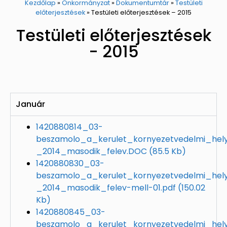
Kezdőlap
»
Önkormányzat
»
Dokumentumtár
»
Testületi
előterjesztések
»
Testületi előterjesztések – 2015
Testületi előterjesztések
- 2015
Január
1420880814_03-
beszamolo_a_kerulet_kornyezetvedelmi_hely
_2014_masodik_felev.DOC
(85.5 Kb)
1420880830_03-
beszamolo_a_kerulet_kornyezetvedelmi_hely
_2014_masodik_felev-mell-01.pdf
(150.02
Kb)
1420880845_03-
beszamolo_a_kerulet_kornyezetvedelmi_hely