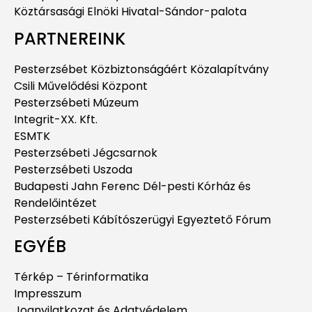
Köztársasági Elnöki Hivatal-Sándor-palota
PARTNEREINK
Pesterzsébet Közbiztonságáért Közalapítvány
Csili Művelődési Központ
Pesterzsébeti Múzeum
Integrit-XX. Kft.
ESMTK
Pesterzsébeti Jégcsarnok
Pesterzsébeti Uszoda
Budapesti Jahn Ferenc Dél-pesti Kórház és
Rendelőintézet
Pesterzsébeti Kábítószerügyi Egyeztető Fórum
EGYÉB
Térkép – Térinformatika
Impresszum
Jognyilatkozat és Adatvédelem