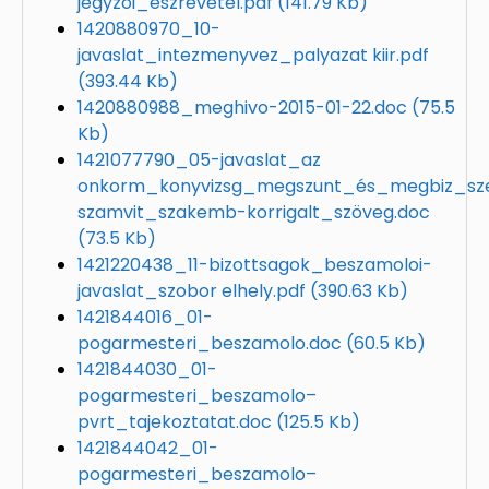
jegyzoi_észrevétel.pdf
(141.79 Kb)
1420880970_10-
javaslat_intezmenyvez_palyazat kiir.pdf
(393.44 Kb)
1420880988_meghivo-2015-01-22.doc
(75.5
Kb)
1421077790_05-javaslat_az
onkorm_konyvizsg_megszunt_és_megbiz_sz
szamvit_szakemb-korrigalt_szöveg.doc
(73.5 Kb)
1421220438_11-bizottsagok_beszamoloi-
javaslat_szobor elhely.pdf
(390.63 Kb)
1421844016_01-
pogarmesteri_beszamolo.doc
(60.5 Kb)
1421844030_01-
pogarmesteri_beszamolo–
pvrt_tajekoztatat.doc
(125.5 Kb)
1421844042_01-
pogarmesteri_beszamolo–